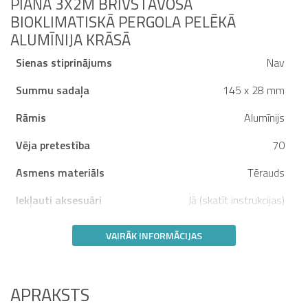
PIANA 3X2M BRĪVSTĀVOŠA
BIOKLIMATISKĀ PERGOLA PELĒKĀ
ALUMĪNIJA KRĀSĀ
Sienas stiprinājums
Nav
Summu sadaļa
145 x 28 mm
Rāmis
Alumīnijs
Vēja pretestība
70
Asmens materiāls
Tērauds
Iekļauti aksesuāri
Jā (skatīt instrukcijas)
VAIRĀK INFORMĀCIJAS
APRAKSTS