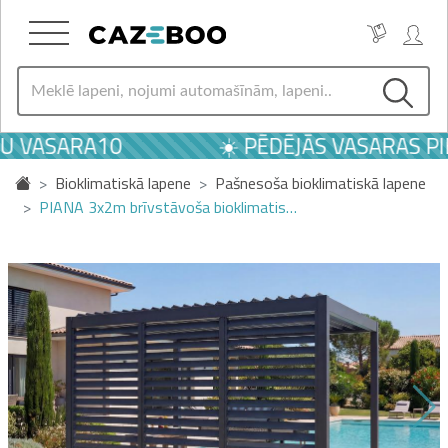
U VASARA10
☀️ PĒDĒJĀS VASARAS PI
Bioklimatiskā lapene
Pašnesoša bioklimatiskā lapene
PIANA 3x2m brīvstāvoša bioklimatis…