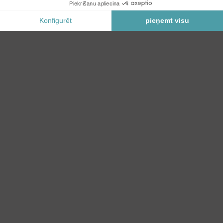
Paziņot man, kad šis produkts atkal būs noliktavā.
Drošs Maksājums
KATEGORIJAS