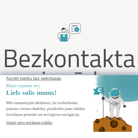
Bezkontakta
piegāde
PIANA 3x2m brīvstāvoša bioklimatiskā pergola pelēkā alumīnija
krāsā ar 3 privātuma režģiem
BRĪDINIET MANI