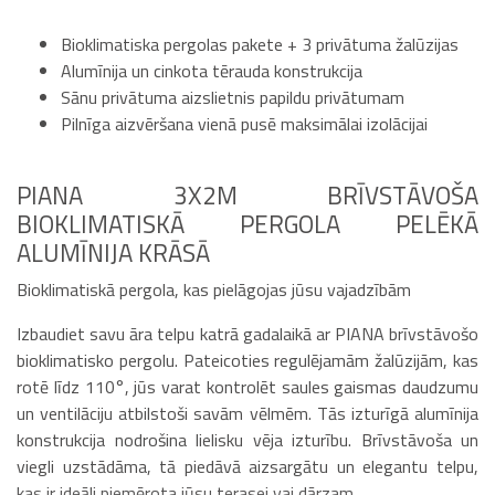
Bioklimatiska pergolas pakete + 3 privātuma žalūzijas
Alumīnija un cinkota tērauda konstrukcija
Sānu privātuma aizslietnis papildu privātumam
Pilnīga aizvēršana vienā pusē maksimālai izolācijai
PIANA 3X2M BRĪVSTĀVOŠA
BIOKLIMATISKĀ PERGOLA PELĒKĀ
ALUMĪNIJA KRĀSĀ
Bioklimatiskā pergola, kas pielāgojas jūsu vajadzībām
Izbaudiet savu āra telpu katrā gadalaikā ar PIANA brīvstāvošo
bioklimatisko pergolu. Pateicoties regulējamām žalūzijām, kas
rotē līdz 110°, jūs varat kontrolēt saules gaismas daudzumu
un ventilāciju atbilstoši savām vēlmēm. Tās izturīgā alumīnija
konstrukcija nodrošina lielisku vēja izturību. Brīvstāvoša un
viegli uzstādāma, tā piedāvā aizsargātu un elegantu telpu,
kas ir ideāli piemērota jūsu terasei vai dārzam.