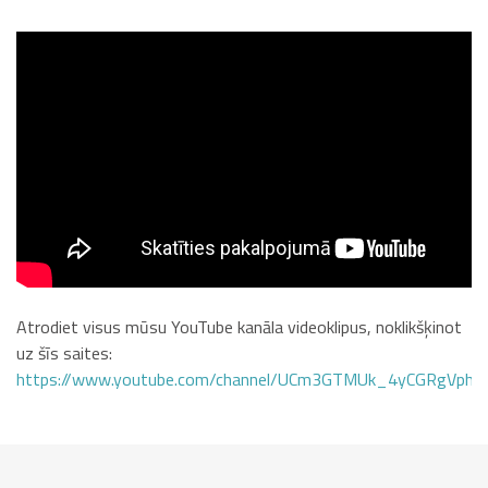
Atrodiet visus mūsu YouTube kanāla videoklipus, noklikšķinot
uz šīs saites:
https://www.youtube.com/channel/UCm3GTMUk_4yCGRgVphi