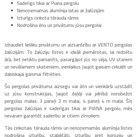
Saderīgs tikai ar Piana pergolu
Nenoņemamas alumīnija latas ar žalūzijām
Izturīgs cinkota tērauda rāmis
Nodrošina ēnu un privātumu jūsu pergolai
Izbaudiet lielāku privātumu un aizsardzību ar VENTO pergolas
žalūzijām. To žalūziju līstes ir ideāli piemērotas, lai redzētu
ārā, bet netiktu pamanīts, pasargājot jūs no vēja, UV stariem
un nevēlamiem skatieniem, vienlaikus ļaujot gaisam cirkulēt un
dabiskajai gaismai filtrēties.
Šo pergolas privātuma aizsegu var ātri un vienkārši uzstādīt
uz jūsu konstrukcijas, ļaujot daļēji vai pilnībā norobežot
pergolas malas: 3 paneļi 3 m malai, 4 paneļi 4 m malai. Šīs
pergolas žalūzijas ir saderīgas tikai ar PIANA pergolu; mēs
nevaram garantēt saderību ar citiem zīmoliem.
Tās cinkotais tērauda rāmis un nenoņemamās alumīnija līstes
nodrošina izturību, stabilitāti, izturību pret koroziju un