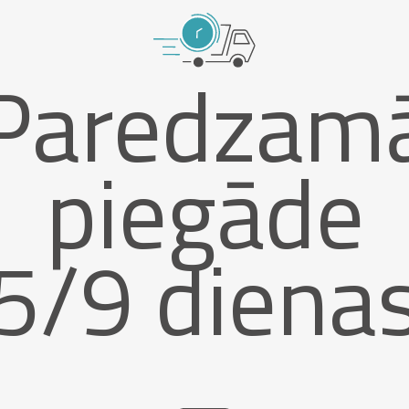
Paredzam
piegāde
5/9 diena