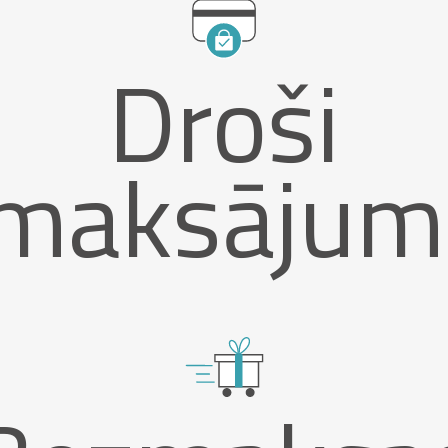
Droši
maksājum