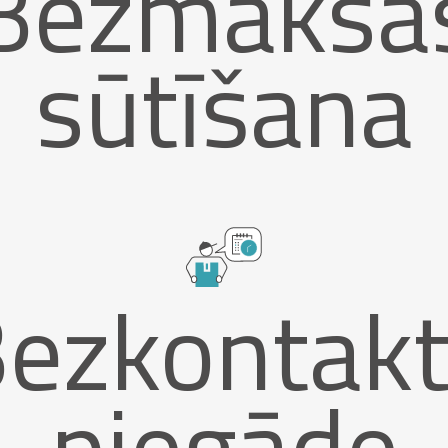
Bezmaksa
sūtīšana
ezkontak
piegāde