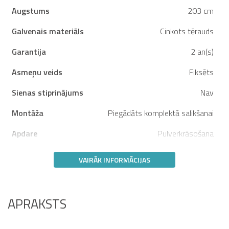
Augstums
203 cm
Galvenais materiāls
Cinkots tērauds
Garantija
2 an(s)
Asmeņu veids
Fiksēts
Sienas stiprinājums
Nav
Montāža
Piegādāts komplektā salikšanai
Apdare
Pulverkrāsošana
VAIRĀK INFORMĀCIJAS
APRAKSTS