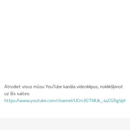
Atrodiet visus mūsu YouTube kanāla videoklipus, noklikšķinot
uz šīs saites:
https://www.youtube.com/channel/UCm3GTMUk_4yCGRgVphi