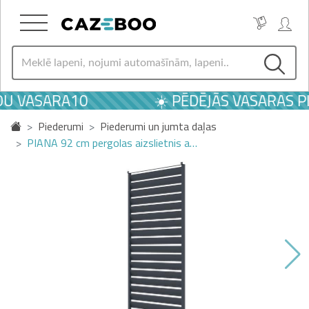
U VASARA10
☀️ PĒDĒJĀS VASARAS PI
Piederumi
Piederumi un jumta daļas
PIANA 92 cm pergolas aizslietnis a…