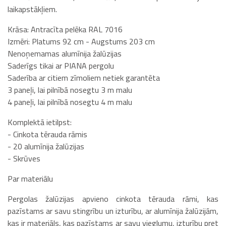
laikapstākļiem.
Krāsa: Antracīta pelēka RAL 7016
Izmēri: Platums 92 cm - Augstums 203 cm
Nenoņemamas alumīnija žalūzijas
Saderīgs tikai ar PIANA pergolu
Saderība ar citiem zīmoliem netiek garantēta
3 paneļi, lai pilnībā nosegtu 3 m malu
4 paneļi, lai pilnībā nosegtu 4 m malu
Komplektā ietilpst:
- Cinkota tērauda rāmis
- 20 alumīnija žalūzijas
- Skrūves
Par materiālu
Pergolas žalūzijas apvieno cinkota tērauda rāmi, kas
pazīstams ar savu stingrību un izturību, ar alumīnija žalūzijām,
kas ir materiāls, kas pazīstams ar savu vieglumu, izturību pret