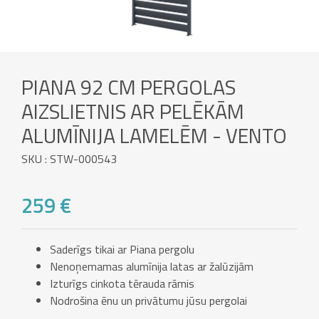
PIANA 92 CM PERGOLAS
AIZSLIETNIS AR PELĒKĀM
ALUMĪNIJA LAMELĒM - VENTO
SKU : STW-000543
259 €
Saderīgs tikai ar Piana pergolu
Nenoņemamas alumīnija latas ar žalūzijām
Izturīgs cinkota tērauda rāmis
Nodrošina ēnu un privātumu jūsu pergolai