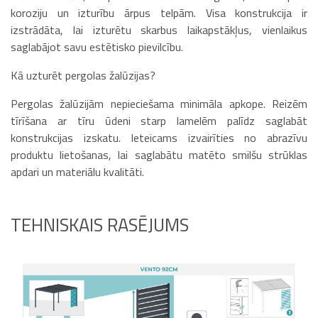
koroziju un izturību ārpus telpām. Visa konstrukcija ir
izstrādāta, lai izturētu skarbus laikapstākļus, vienlaikus
saglabājot savu estētisko pievilcību.
Kā uzturēt pergolas žalūzijas?
Pergolas žalūzijām nepieciešama minimāla apkope. Reizēm
tīrīšana ar tīru ūdeni starp lamelēm palīdz saglabāt
konstrukcijas izskatu. Ieteicams izvairīties no abrazīvu
produktu lietošanas, lai saglabātu matēto smilšu strūklas
apdari un materiālu kvalitāti.
TEHNISKAIS RASĒJUMS