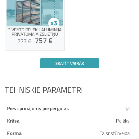
3 VENTO PELĒKU ALUMĪNIJA
PRIVĀTUMA AIZSLIETŅU
KOMPLEKTS, 92 CM - PIANA
757 €
777 €
BIOKLIMATISKĀ PERGOLA
3 VENTO 92 cm privātuma
slēģu komplekts
SKATĪT VAIRĀK
Alumīnija un cinkota
tērauda rāmis
Pats savu panākumu upuris!
Sānu privātuma aizslietnis
papildu privātumam
Pilnībā aizver vienu pusi
līdz 3 m platumam
TEHNISKIE PARAMETRI
Piestiprinājums pie pergolas
Jā
Krāsa
Pelēks
Forma
Taisnstūrveida