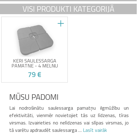
VISI PRODUKTI KATEGORIJĀ
KERI SAULESSARGA
PAMATNE - 4 MELNU
PLASTMASAS ATSVARU
79 €
PALIKTŅU KOMPLEKTS
4 saulessargu atsvaru
komplekts
MŪSU PADOMI
Saderīgs ar 2,5 x 2,5 m un 3 x
3 m saulessargiem
Pats savu panākumu upuris!
Melnā krāsā
Lai nodrošinātu saulessarga pamatņu ilgmūžību un
Izturīga plastmasa
efektivitāti, vienmēr novietojiet tās uz līdzenas, tīras
virsmas. Izvairieties no nelīdzenas vai slīpas virsmas, jo
tā varētu apdraudēt saulessarga …
Lasīt vairāk