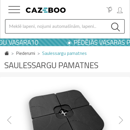
 VASARA10
☀️ PĒDĒJĀS VASARAS PIE
Piederumi
Saulessargu pamatnes
SAULESSARGU PAMATNES
Previous
Next