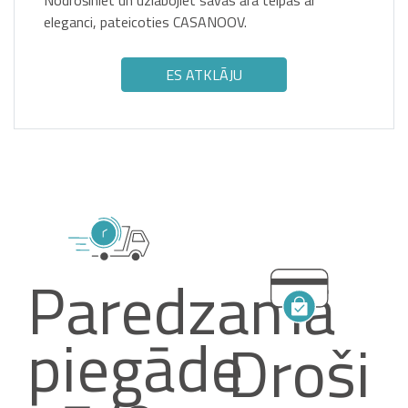
Nodrošiniet un uzlabojiet savas āra telpas ar
eleganci, pateicoties CASANOOV.
ES ATKLĀJU
Paredzamā
piegāde
Droši