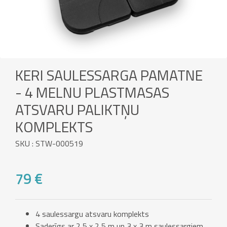
KERI SAULESSARGA PAMATNE
- 4 MELNU PLASTMASAS
ATSVARU PALIKTŅU
KOMPLEKTS
SKU : STW-000519
79 €
4 saulessargu atsvaru komplekts
Saderīgs ar 2,5 x 2,5 m un 3 x 3 m saulessargiem