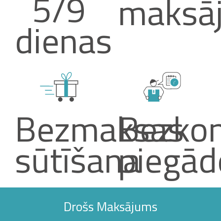
5/9
maksā
dienas
Bezmaksas
Bezkon
sūtīšana
piegād
Drošs Maksājums