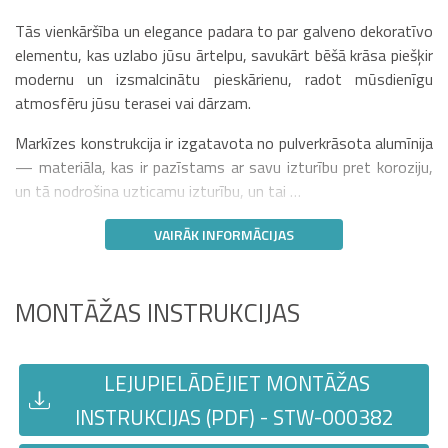
Tās vienkāršība un elegance padara to par galveno dekoratīvo
elementu, kas uzlabo jūsu ārtelpu, savukārt bēšā krāsa piešķir
modernu un izsmalcinātu pieskārienu, radot mūsdienīgu
atmosfēru jūsu terasei vai dārzam.
Markīzes konstrukcija ir izgatavota no pulverkrāsota alumīnija
— materiāla, kas ir pazīstams ar savu izturību pret koroziju,
un tā nodrošina uzticamu izturību, un tai …
VAIRĀK INFORMĀCIJAS
MONTĀŽAS INSTRUKCIJAS
LEJUPIELĀDĒJIET MONTĀŽAS
INSTRUKCIJAS (PDF) - STW-000382