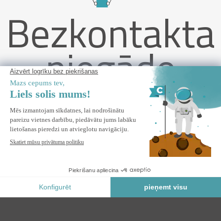
Bezkontakta
piegāde
VECCHIO 4m x 3m balta monobloka markīze ar bēšu audumu
un griestu stiprinājumiem
IEPRIEKŠPASŪTĪJUMS *
* Prioritārā rezervācija
Drošs Maksājums