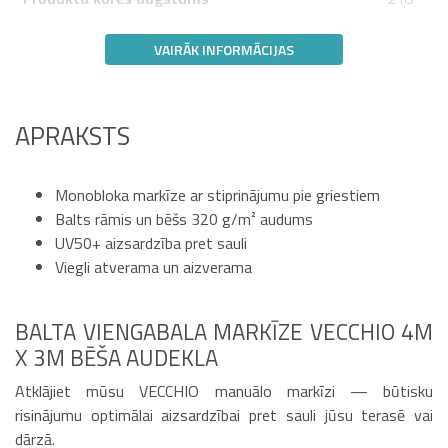
VAIRĀK INFORMĀCIJAS
APRAKSTS
Monobloka markīze ar stiprinājumu pie griestiem
Balts rāmis un bēšs 320 g/m² audums
UV50+ aizsardzība pret sauli
Viegli atverama un aizverama
BALTA VIENGABALA MARKĪZE VECCHIO 4M
X 3M BĒŠA AUDEKLA
Atklājiet mūsu VECCHIO manuālo markīzi — būtisku
risinājumu optimālai aizsardzībai pret sauli jūsu terasē vai
dārzā.