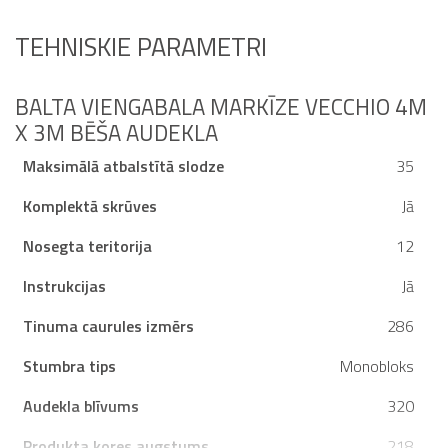
TEHNISKIE PARAMETRI
BALTA VIENGABALA MARKĪZE VECCHIO 4M
X 3M BĒŠA AUDEKLA
Maksimālā atbalstītā slodze
35
Komplektā skrūves
Jā
Nosegta teritorija
12
Instrukcijas
Jā
Tinuma caurules izmērs
286
Stumbra tips
Monobloks
Audekla blīvums
320
Produkta kores augstums
218