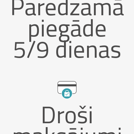
Paredzamā
piegāde
5/9 dienas
Droši