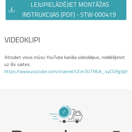
LEJUPIELĀDĒJIET MONTĀŽAS
INSTRUKCIJAS (PDF) - STW-000419
VIDEOKLIPI
Atrodiet visus mūsu YouTube kanāla videoklipus, noklikšķinot
uz šīs saites:
https://www.youtube.com/channel/UCm3GTMUk_4yCGRgVphi