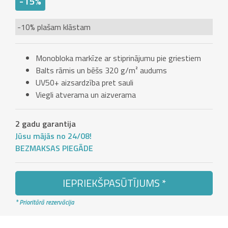
-15%
-10% plašam klāstam
Monobloka markīze ar stiprinājumu pie griestiem
Balts rāmis un bēšs 320 g/m² audums
UV50+ aizsardzība pret sauli
Viegli atverama un aizverama
2 gadu garantija
Jūsu mājās no 24/08!
BEZMAKSAS PIEGĀDE
IEPRIEKŠPASŪTĪJUMS *
* Prioritārā rezervācija