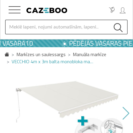
U VASARA10
☀️ PĒDĒJĀS VASARAS PIE
Markīzes un saulessargs
Manuāla markīze
VECCHIO 4m x 3m balta monobloka ma…