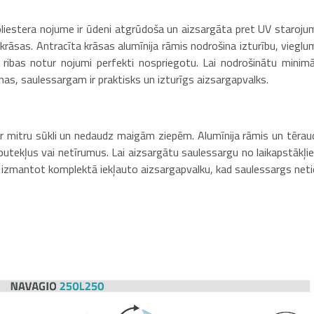
oliestera nojume ir ūdeni atgrūdoša un aizsargāta pret UV staroju
rāsas. Antracīta krāsas alumīnija rāmis nodrošina izturību, vieglu
a ribas notur nojumi perfekti nospriegotu. Lai nodrošinātu minimā
as, saulessargam ir praktisks un izturīgs aizsargapvalks.
 ar mitru sūkli un nedaudz maigām ziepēm. Alumīnija rāmis un tērau
u putekļus vai netīrumus. Lai aizsargātu saulessargu no laikapstākļi
s izmantot komplektā iekļauto aizsargapvalku, kad saulessargs neti