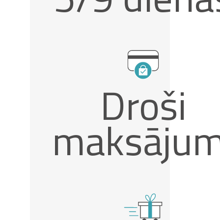
Droši
maksājum