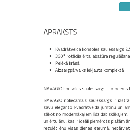
APRAKSTS
Kvadrātveida konsoles saulessargs 2,
360° rotācija ērtai abažūra regulēšana
Pelēkā krāsā
Aizsargpārvalks iekļauts komplektā
NAVAGIO konsoles saulessargs – moderns kv
NAVAGIO noliecamais saulessargs ir izstrā
savu eleganto kvadrātveida jumtiņu un antr
sākot no modernākajiem līdz dabiskākajiem
un ērtu ēnu, kas ir ideāli piemērots plašām ā
regulēt ēnu visas dienas garumā, nepārvie