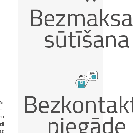
Bezmaksa
sūtīšana
Bezkontak
Ar
s,
piegāde
mu
li
as