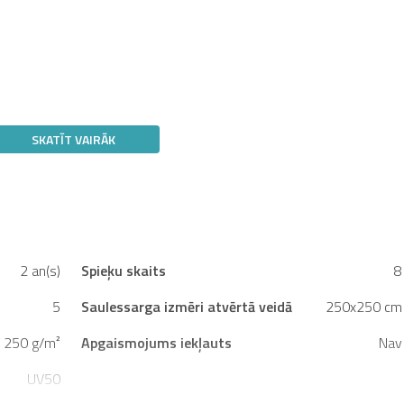
SKATĪT VAIRĀK
2 an(s)
Spieķu skaits
8
5
Saulessarga izmēri atvērtā veidā
250x250 cm
250 g/m²
Apgaismojums iekļauts
Nav
UV50