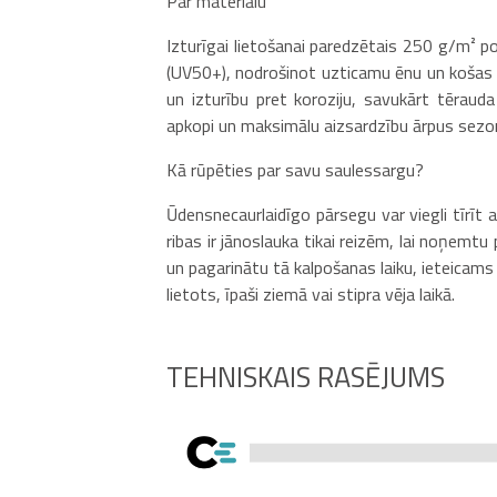
Par materiālu
Izturīgai lietošanai paredzētais 250 g/m² p
(UV50+), nodrošinot uzticamu ēnu un košas k
un izturību pret koroziju, savukārt tēraud
apkopi un maksimālu aizsardzību ārpus sezon
Kā rūpēties par savu saulessargu?
Ūdensnecaurlaidīgo pārsegu var viegli tīrīt
ribas ir jānoslauka tikai reizēm, lai noņemt
un pagarinātu tā kalpošanas laiku, ieteicam
lietots, īpaši ziemā vai stipra vēja laikā.
TEHNISKAIS RASĒJUMS