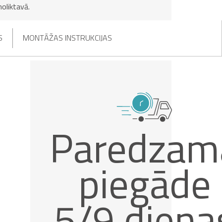
noliktavā.
S
MONTĀŽAS INSTRUKCIJAS
Paredzam
piegāde
5/9 diena