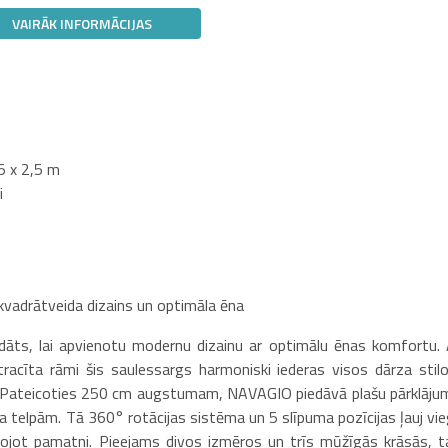
VAIRĀK INFORMĀCIJAS
5 x 2,5 m
i
adrātveida dizains un optimāla ēna
dāts, lai apvienotu modernu dizainu ar optimālu ēnas komfortu. 
acīta rāmi šis saulessargs harmoniski iederas visos dārza stilo
. Pateicoties 250 cm augstumam, NAVAGIO piedāvā plašu pārklāju
ra telpām. Tā 360° rotācijas sistēma un 5 slīpuma pozīcijas ļauj vieg
tojot pamatni. Pieejams divos izmēros un trīs mūžīgās krāsās, t