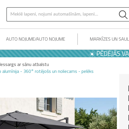
AUTO NOJUME/AUTO NOJUME
MARKĪZES UN SAU
☀️ PĒDĒJĀS VASARAS
lessargs ar sānu atbalstu
alumīnija - 360° rotējošs un noliecams - pelēks