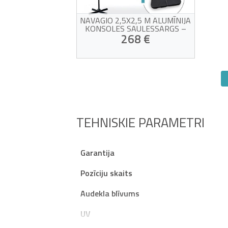
NAVAGIO 2,5X2,5 M ALUMĪNIJA
KONSOLES SAULESSARGS –
360° ROTĀCIJA, NOLIECAMS,
268 €
PELĒKS + BALASTA PLĀKSNES
UV starojumu izturīgs pelēks
audums
360° rotācija un regulējams
slīpums
Pats savu panākumu upuris!
Izturīgs alumīnija rāmis
Svara spilventiņi un
aizsargapvalks iekļauti
TEHNISKIE PARAMETRI
komplektā
Garantija
Pozīciju skaits
Audekla blīvums
UV