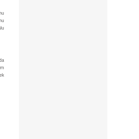
mu
mu
lu
da
em
ek