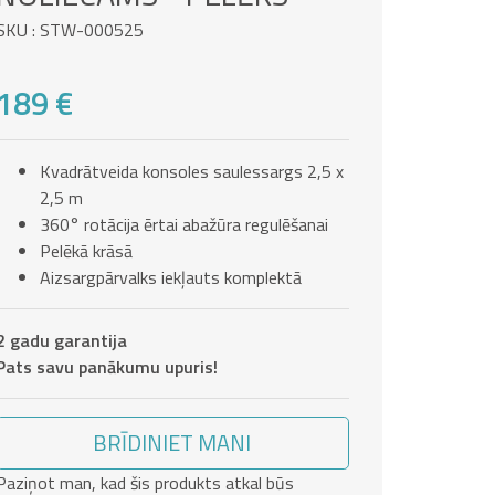
SKU : STW-000525
189 €
Kvadrātveida konsoles saulessargs 2,5 x
2,5 m
360° rotācija ērtai abažūra regulēšanai
Pelēkā krāsā
Aizsargpārvalks iekļauts komplektā
2 gadu garantija
Pats savu panākumu upuris!
BRĪDINIET MANI
Paziņot man, kad šis produkts atkal būs