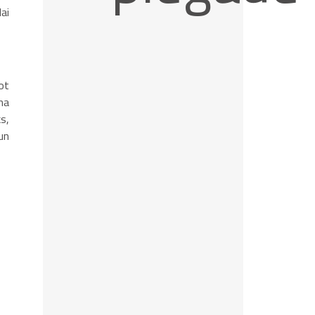
ai
ot
na
s,
un