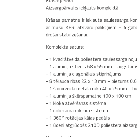
Krāsa: pelēka
Aizsargpārvalks iekļauts komplektā
Krāsas pamatne ir iekļauta saulessarga komp
ar mūsu KERI atsvaru paliktņiem – 4 gabal
drošai stabilizēšanai.
Komplekta saturs:
- 1 kvadrātveida poliestera saulessarga noj
- 1 alumīnija stienis 68 x 55 mm – augst
- 1 alumīnija diagonālais stiprinājums
- 8 tērauda ribas 22 x 13 mm – biezums 0,
- 1 šarnīrveida metāla roka 40 x 25 mm – 
- 1 alumīnija šķērspamatne 100 x 100 cm
- 1 kloķa atvēršanas sistēma
- 1 noliecama roktura sistēma
- 1 360° rotācijas kājas pedālis
- 1 ūdeni atgrūdošs 210D poliestera aizsar