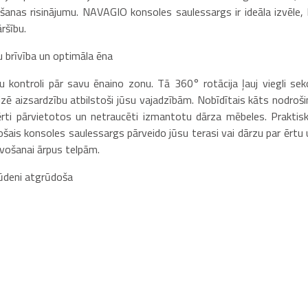
ošanas risinājumu. NAVAGIO konsoles saulessargs ir ideāla izvēle, l
ršību.
 brīvība un optimāla ēna
u kontroli pār savu ēnaino zonu. Tā 360° rotācija ļauj viegli sek
izē aizsardzību atbilstoši jūsu vajadzībām. Nobīdītais kāts nodroši
rti pārvietotos un netraucēti izmantotu dārza mēbeles. Praktisk
jošais konsoles saulessargs pārveido jūsu terasi vai dārzu par ērtu 
zīvošanai ārpus telpām.
ūdeni atgrūdoša