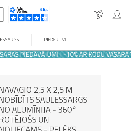
LESSARGS
PIEDERUMI
 PIEDĀVĀJUMI | -10% AR KODU VASARA10
NAVAGIO 2,5 X 2,5 M
NOBĪDĪTS SAULESSARGS
NO ALUMĪNIJA - 360°
ROTĒJOŠS UN
NOLIECAMS - PELĒKS