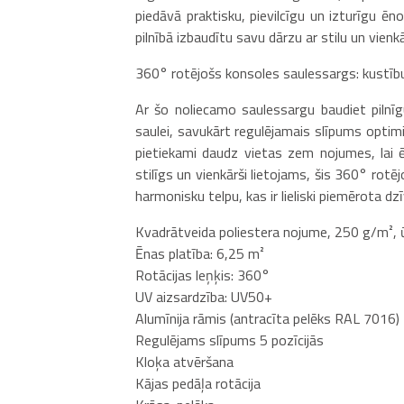
piedāvā praktisku, pievilcīgu un izturīgu ēn
pilnībā izbaudītu savu dārzu ar stilu un vienkā
360° rotējošs konsoles saulessargs: kustību
Ar šo noliecamo saulessargu baudiet pilnīg
saulei, savukārt regulējamais slīpums optim
pietiekami daudz vietas zem nojumes, lai ē
stilīgs un vienkārši lietojams, šis 360° rotē
harmonisku telpu, kas ir lieliski piemērota d
Kvadrātveida poliestera nojume, 250 g/m², 
Ēnas platība: 6,25 m²
Rotācijas leņķis: 360°
UV aizsardzība: UV50+
Alumīnija rāmis (antracīta pelēks RAL 7016)
Regulējams slīpums 5 pozīcijās
Kloķa atvēršana
Kājas pedāļa rotācija