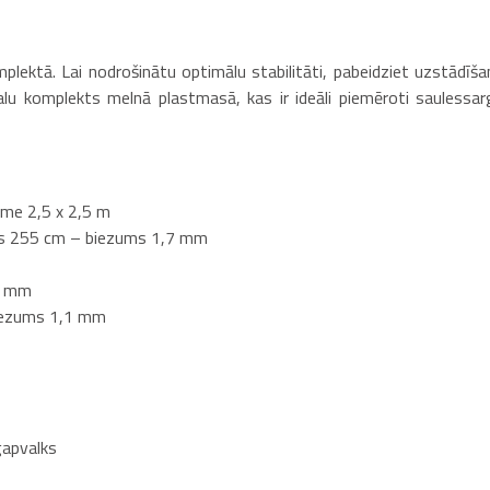
lektā. Lai nodrošinātu optimālu stabilitāti, pabeidziet uzstādīša
u komplekts melnā plastmasā, kas ir ideāli piemēroti saulessar
ume 2,5 x 2,5 m
ums 255 cm – biezums 1,7 mm
6 mm
biezums 1,1 mm
gapvalks