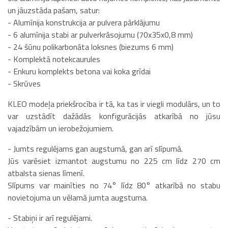
un jāuzstāda pašam, satur:
- Alumīnija konstrukcija ar pulvera pārklājumu
- 6 alumīnija stabi ar pulverkrāsojumu (70x35x0,8 mm)
- 24 šūnu polikarbonāta loksnes (biezums 6 mm)
- Komplektā notekcaurules
- Enkuru komplekts betona vai koka grīdai
- Skrūves
KLEO modeļa priekšrocība ir tā, ka tas ir viegli modulārs, un to
var uzstādīt dažādās konfigurācijās atkarībā no jūsu
vajadzībām un ierobežojumiem.
- Jumts regulējams gan augstumā, gan arī slīpumā.
Jūs varēsiet izmantot augstumu no 225 cm līdz 270 cm
atbalsta sienas līmenī.
Slīpums var mainīties no 74° līdz 80° atkarībā no stabu
novietojuma un vēlamā jumta augstuma.
- Stabiņi ir arī regulējami.