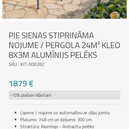
PIE SIENAS STIPRINĀMA
NOJUME / PERGOLA 24M² KLEO
8X3M ALUMĪNIJS PELĒKS
SKU : KIT-000392
1879 €
-10% plašam klāstam
Lapene / nojume uz automašīnu ar slīpu jumtu
Platums: 748 cm un dziļums: 300 cm
Struktūra: Alumīnijs - Antracīta pelēks