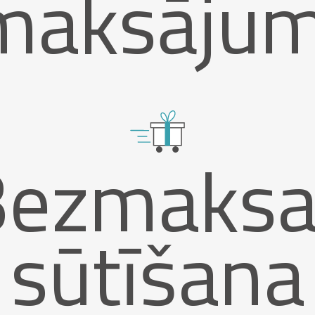
maksājum
Bezmaksa
sūtīšana