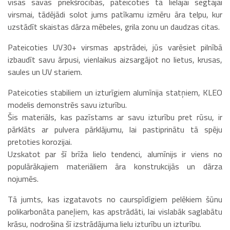
visas savas priekšrocības, pateicoties tā lielajai segtajai
virsmai, tādējādi solot jums patīkamu izmēru āra telpu, kur
uzstādīt skaistas dārza mēbeles, grila zonu un daudzas citas.
Pateicoties UV30+ virsmas apstrādei, jūs varēsiet pilnībā
izbaudīt savu ārpusi, vienlaikus aizsargājot no lietus, krusas,
saules un UV stariem.
Pateicoties stabiliem un izturīgiem alumīnija statņiem, KLEO
modelis demonstrēs savu izturību.
Šis materiāls, kas pazīstams ar savu izturību pret rūsu, ir
pārklāts ar pulvera pārklājumu, lai pastiprinātu tā spēju
pretoties korozijai.
Uzskatot par šī brīža lielo tendenci, alumīnijs ir viens no
populārākajiem materiāliem āra konstrukcijās un dārza
nojumēs.
Tā jumts, kas izgatavots no caurspīdīgiem pelēkiem šūnu
polikarbonāta paneļiem, kas apstrādāti, lai vislabāk saglabātu
krāsu, nodrošina šī izstrādājuma lielu izturību un izturību.