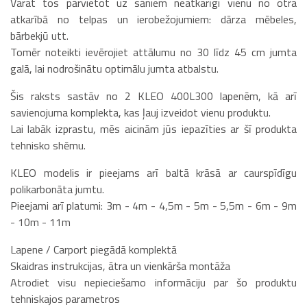
Varat tos pārvietot uz sāniem neatkarīgi vienu no otra
atkarībā no telpas un ierobežojumiem: dārza mēbeles,
bārbekjū utt.
Tomēr noteikti ievērojiet attālumu no 30 līdz 45 cm jumta
galā, lai nodrošinātu optimālu jumta atbalstu.
Šis raksts sastāv no 2 KLEO 400L300 lapenēm, kā arī
savienojuma komplekta, kas ļauj izveidot vienu produktu.
Lai labāk izprastu, mēs aicinām jūs iepazīties ar šī produkta
tehnisko shēmu.
KLEO modelis ir pieejams arī baltā krāsā ar caurspīdīgu
polikarbonāta jumtu.
Pieejami arī platumi: 3m - 4m - 4,5m - 5m - 5,5m - 6m - 9m
- 10m - 11m
Lapene / Carport piegādā komplektā
Skaidras instrukcijas, ātra un vienkārša montāža
Atrodiet visu nepieciešamo informāciju par šo produktu
tehniskajos parametros