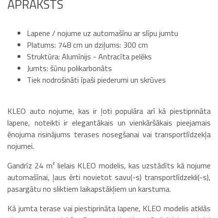
APRAKSTS
Lapene / nojume uz automašīnu ar slīpu jumtu
Platums: 748 cm un dziļums: 300 cm
Struktūra: Alumīnijs - Antracīta pelēks
Jumts: šūnu polikarbonāts
Tiek nodrošināti īpaši piederumi un skrūves
KLEO auto nojume, kas ir ļoti populāra arī kā piestiprināta
lapene, noteikti ir elegantākais un vienkāršākais pieejamais
ēnojuma risinājums terases nosegšanai vai transportlīdzekļa
nojumei.
Gandrīz 24 m² lielais KLEO modelis, kas uzstādīts kā nojume
automašīnai, ļaus ērti novietot savu(-s) transportlīdzekli(-s),
pasargātu no sliktiem laikapstākļiem un karstuma.
Kā jumta terase vai piestiprināta lapene, KLEO modelis atklās