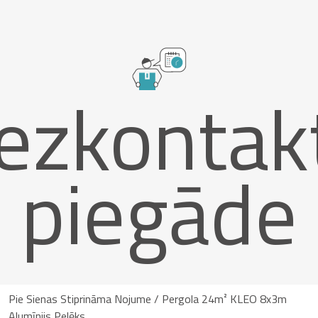
ezkontak
piegāde
Pie Sienas Stiprināma Nojume / Pergola 24m² KLEO 8x3m
Alumīnijs Pelēks