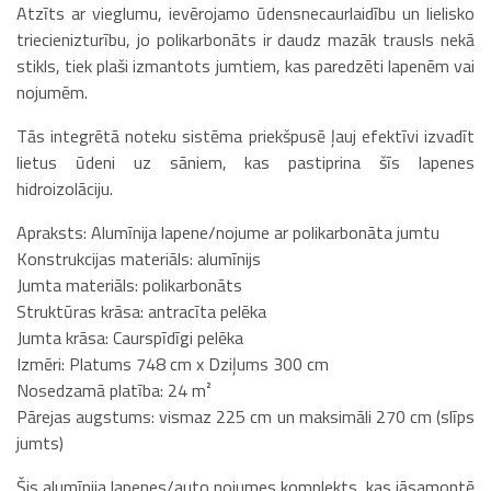
Atzīts ar vieglumu, ievērojamo ūdensnecaurlaidību un lielisko
triecienizturību, jo polikarbonāts ir daudz mazāk trausls nekā
stikls, tiek plaši izmantots jumtiem, kas paredzēti lapenēm vai
nojumēm.
Tās integrētā noteku sistēma priekšpusē ļauj efektīvi izvadīt
lietus ūdeni uz sāniem, kas pastiprina šīs lapenes
hidroizolāciju.
Apraksts: Alumīnija lapene/nojume ar polikarbonāta jumtu
Konstrukcijas materiāls: alumīnijs
Jumta materiāls: polikarbonāts
Struktūras krāsa: antracīta pelēka
Jumta krāsa: Caurspīdīgi pelēka
Izmēri: Platums 748 cm x Dziļums 300 cm
Nosedzamā platība: 24 m²
Pārejas augstums: vismaz 225 cm un maksimāli 270 cm (slīps
jumts)
Šis alumīnija lapenes/auto nojumes komplekts, kas jāsamontē