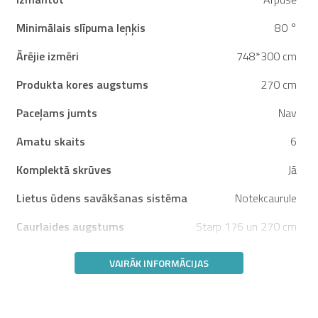
Minimālais slīpuma leņķis
80 °
Ārējie izmēri
748*300 cm
Produkta kores augstums
270 cm
Paceļams jumts
Nav
Amatu skaits
6
Komplektā skrūves
Jā
Lietus ūdens savākšanas sistēma
Notekcaurule
Caurlaides augstums
Starp 176 un 270 cm
VAIRĀK INFORMĀCIJAS