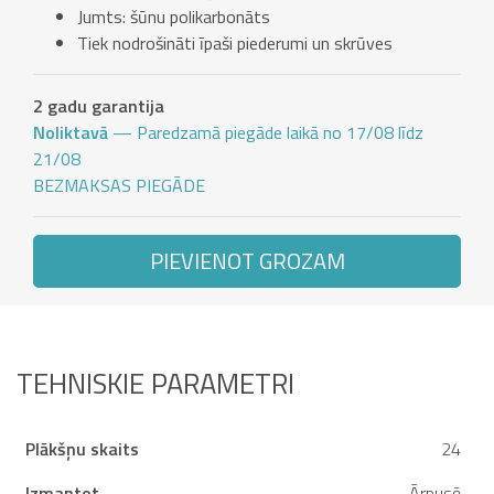
Jumts: šūnu polikarbonāts
Tiek nodrošināti īpaši piederumi un skrūves
2 gadu garantija
Noliktavā
— Paredzamā piegāde laikā no 17/08 līdz
21/08
BEZMAKSAS PIEGĀDE
PIEVIENOT GROZAM
TEHNISKIE PARAMETRI
Plākšņu skaits
24
Izmantot
Ārpusē