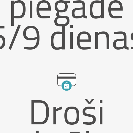
piegāde
5/9 diena
Droši