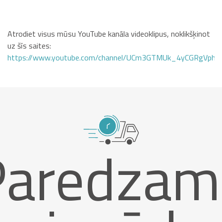
Atrodiet visus mūsu YouTube kanāla videoklipus, noklikšķinot
uz šīs saites:
https://www.youtube.com/channel/UCm3GTMUk_4yCGRgVphi
Paredzam