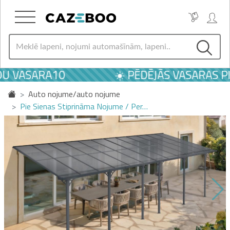
U VASARA10
☀️ PĒDĒJĀS VASARAS PIE
Auto nojume/auto nojume
Pie Sienas Stiprināma Nojume / Per…