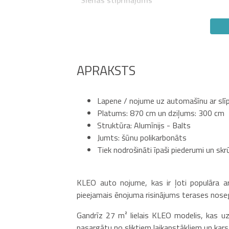
APRAKSTS
Lapene / nojume uz automašīnu ar slī
Platums: 870 cm un dziļums: 300 cm
Struktūra: Alumīnijs - Balts
Jumts: šūnu polikarbonāts
Tiek nodrošināti īpaši piederumi un sk
KLEO auto nojume, kas ir ļoti populāra arī
pieejamais ēnojuma risinājums terases noseg
Gandrīz 27 m² lielais KLEO modelis, kas uz
pasargātu no sliktiem laikapstākļiem un kar