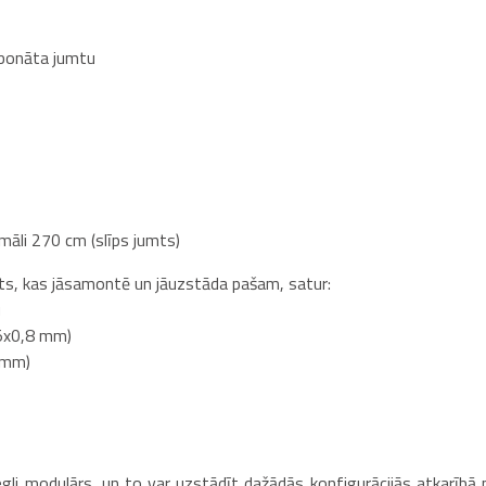
rbonāta jumtu
āli 270 cm (slīps jumts)
ts, kas jāsamontē un jāuzstāda pašam, satur:
u
35x0,8 mm)
 mm)
iegli modulārs, un to var uzstādīt dažādās konfigurācijās atkarībā 