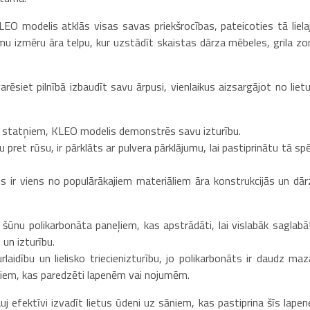
LEO modelis atklās visas savas priekšrocības, pateicoties tā lielaj
amu izmēru āra telpu, kur uzstādīt skaistas dārza mēbeles, grila zo
ēsiet pilnībā izbaudīt savu ārpusi, vienlaikus aizsargājot no lietu
ja statņiem, KLEO modelis demonstrēs savu izturību.
 pret rūsu, ir pārklāts ar pulvera pārklājumu, lai pastiprinātu tā sp
ijs ir viens no populārākajiem materiāliem āra konstrukcijās un dār
šūnu polikarbonāta paneļiem, kas apstrādāti, lai vislabāk saglabā
 un izturību.
aidību un lielisko triecienizturību, jo polikarbonāts ir daudz maz
mtiem, kas paredzēti lapenēm vai nojumēm.
j efektīvi izvadīt lietus ūdeni uz sāniem, kas pastiprina šīs lapen