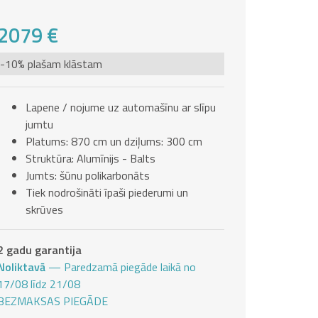
2079 €
-10% plašam klāstam
Lapene / nojume uz automašīnu ar slīpu
jumtu
Platums: 870 cm un dziļums: 300 cm
Struktūra: Alumīnijs - Balts
Jumts: šūnu polikarbonāts
Tiek nodrošināti īpaši piederumi un
skrūves
2 gadu garantija
Noliktavā
— Paredzamā piegāde laikā no
17/08 līdz 21/08
BEZMAKSAS PIEGĀDE