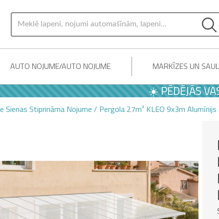
AUTO NOJUME/AUTO NOJUME
MARKĪZES UN SAU
☀️ PĒDĒJĀS VASARAS 
ie Sienas Stiprināma Nojume / Pergola 27m² KLEO 9x3m Alumīnijs 