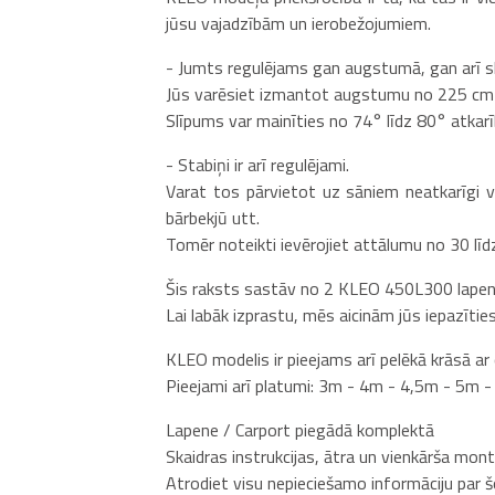
jūsu vajadzībām un ierobežojumiem.
- Jumts regulējams gan augstumā, gan arī s
Jūs varēsiet izmantot augstumu no 225 cm l
Slīpums var mainīties no 74° līdz 80° atka
- Stabiņi ir arī regulējami.
Varat tos pārvietot uz sāniem neatkarīgi v
bārbekjū utt.
Tomēr noteikti ievērojiet attālumu no 30 līd
Šis raksts sastāv no 2 KLEO 450L300 lapenēm
Lai labāk izprastu, mēs aicinām jūs iepazīti
KLEO modelis ir pieejams arī pelēkā krāsā ar
Pieejami arī platumi: 3m - 4m - 4,5m - 5m
Lapene / Carport piegādā komplektā
Skaidras instrukcijas, ātra un vienkārša mon
Atrodiet visu nepieciešamo informāciju par 