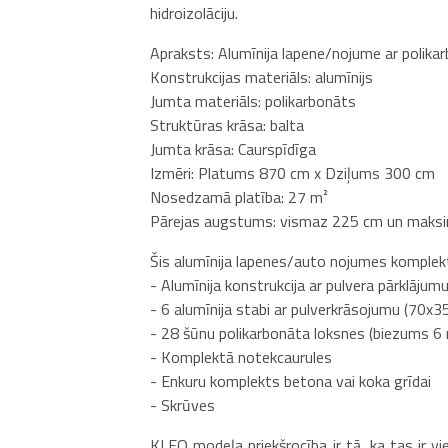
hidroizolāciju.
Apraksts: Alumīnija lapene/nojume ar polika
Konstrukcijas materiāls: alumīnijs
Jumta materiāls: polikarbonāts
Struktūras krāsa: balta
Jumta krāsa: Caurspīdīga
Izmēri: Platums 870 cm x Dziļums 300 cm
Nosedzamā platība: 27 m²
Pārejas augstums: vismaz 225 cm un maksim
Šis alumīnija lapenes/auto nojumes komplek
- Alumīnija konstrukcija ar pulvera pārklājum
- 6 alumīnija stabi ar pulverkrāsojumu (70x
- 28 šūnu polikarbonāta loksnes (biezums 6
- Komplektā notekcaurules
- Enkuru komplekts betona vai koka grīdai
- Skrūves
KLEO modeļa priekšrocība ir tā, ka tas ir v