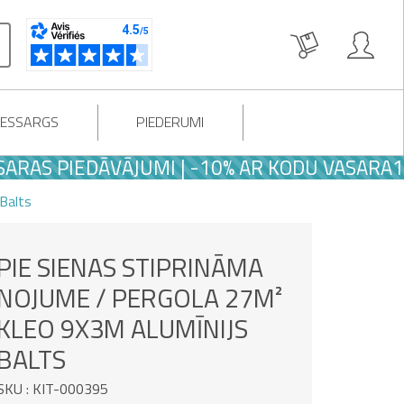
LESSARGS
PIEDERUMI
PIEDĀVĀJUMI | -10% AR KODU VASARA10
Balts
PIE SIENAS STIPRINĀMA
NOJUME / PERGOLA 27M²
KLEO 9X3M ALUMĪNIJS
BALTS
SKU : KIT-000395