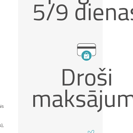
5/9 diena
Droši
maksājum
is
),