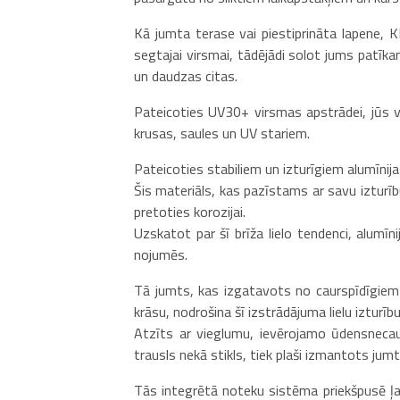
Kā jumta terase vai piestiprināta lapene, K
segtajai virsmai, tādējādi solot jums patīk
un daudzas citas.
Pateicoties UV30+ virsmas apstrādei, jūs var
krusas, saules un UV stariem.
Pateicoties stabiliem un izturīgiem alumīni
Šis materiāls, kas pazīstams ar savu izturību
pretoties korozijai.
Uzskatot par šī brīža lielo tendenci, alumīn
nojumēs.
Tā jumts, kas izgatavots no caurspīdīgiem 
krāsu, nodrošina šī izstrādājuma lielu izturību
Atzīts ar vieglumu, ievērojamo ūdensnecaurl
trausls nekā stikls, tiek plaši izmantots ju
Tās integrētā noteku sistēma priekšpusē ļau