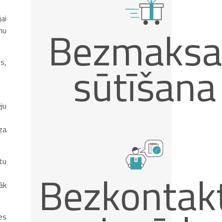
ai
Bezmaksa
nu
s,
sūtīšana
ēju
za
tu
Bezkontak
āk
es