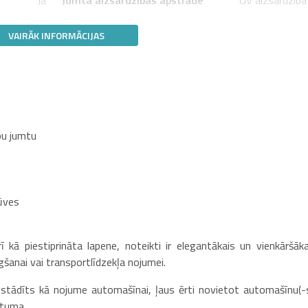
VAIRĀK INFORMĀCIJAS
pu jumtu
rūves
 kā piestiprināta lapene, noteikti ir elegantākais un vienkāršāka
šanai vai transportlīdzekļa nojumei.
stādīts kā nojume automašīnai, ļaus ērti novietot automašīnu(-s
stuma.