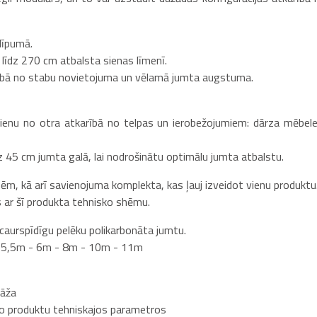
līpumā.
īdz 270 cm atbalsta sienas līmenī.
rībā no stabu novietojuma un vēlamā jumta augstuma.
ienu no otra atkarībā no telpas un ierobežojumiem: dārza mēbele
z 45 cm jumta galā, lai nodrošinātu optimālu jumta atbalstu.
, kā arī savienojuma komplekta, kas ļauj izveidot vienu produktu
es ar šī produkta tehnisko shēmu.
 caurspīdīgu pelēku polikarbonāta jumtu.
 - 5,5m - 6m - 8m - 10m - 11m
tāža
šo produktu tehniskajos parametros