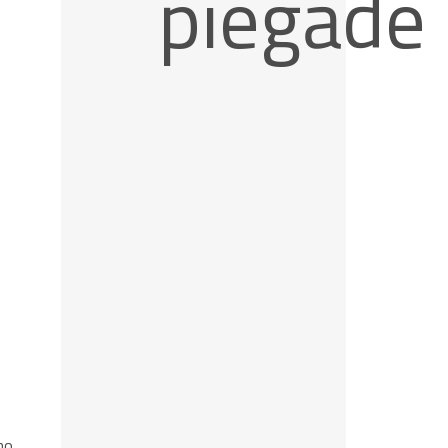
piegāde
no