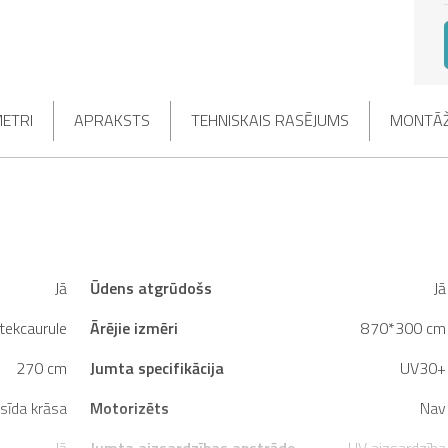
METRI
APRAKSTS
TEHNISKAIS RASĒJUMS
MONTĀŽ
Jā
Ūdens atgrūdošs
Jā
tekcaurule
Ārējie izmēri
870*300 cm
270 cm
Jumta specifikācija
UV30+
sīda krāsa
Motorizēts
Nav
Jā
Jumta aizsardzības apstrāde
UV aizsardzība