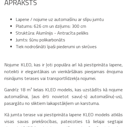
APRAKSTS
Lapene / nojume uz automašīnu ar slīpu jumtu
Platums: 626 cm un dziļums: 300 cm
Struktūra: Alumīnijs - Antracīta pelēks
Jumts: šūnu polikarbonāts
Tiek nodrošināti īpaši piederumi un skrūves
Nojume KLEO, kas ir ļoti populāra arī kā piestiprināta lapene,
noteikti ir elegantākais un vienkāršākais pieejamais ēnojuma
risinājums terases vai transportlīdzekļa nojumei.
Gandrīz 18 m² lielais KLEO modelis, kas uzstādīts kā nojume
automašīnai, ļaus ērti novietot savu(-s) automašīnu(-us),
pasargātu no sliktiem laikapstākļiem un karstuma.
Kā jumta terase vai piestiprināta lapene KLEO modelis atklās
visas savas priekšrocības, pateicoties tā lielajai segtajai