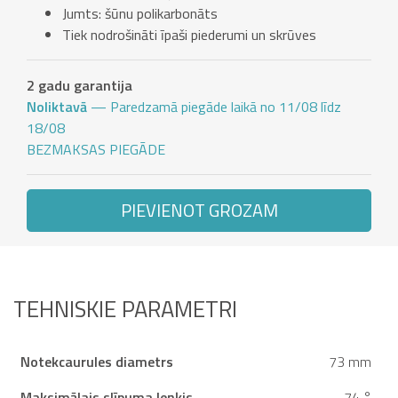
Jumts: šūnu polikarbonāts
Tiek nodrošināti īpaši piederumi un skrūves
2 gadu garantija
Noliktavā
— Paredzamā piegāde laikā no 11/08 līdz
18/08
BEZMAKSAS PIEGĀDE
PIEVIENOT GROZAM
TEHNISKIE PARAMETRI
Notekcaurules diametrs
73 mm
Maksimālais slīpuma leņķis
74 °