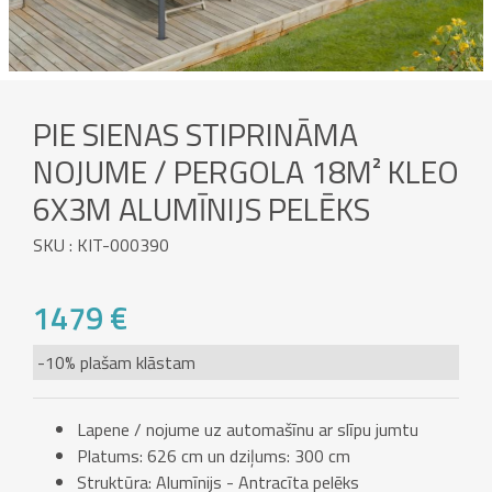
PIE SIENAS STIPRINĀMA
NOJUME / PERGOLA 18M² KLEO
6X3M ALUMĪNIJS PELĒKS
SKU : KIT-000390
1479 €
-10% plašam klāstam
Lapene / nojume uz automašīnu ar slīpu jumtu
Platums: 626 cm un dziļums: 300 cm
Struktūra: Alumīnijs - Antracīta pelēks