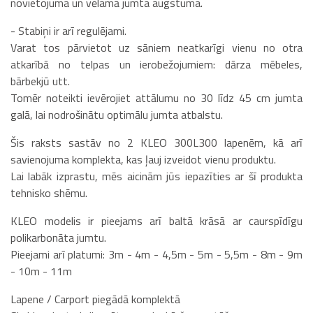
novietojuma un vēlamā jumta augstuma.
- Stabiņi ir arī regulējami.
Varat tos pārvietot uz sāniem neatkarīgi vienu no otra
atkarībā no telpas un ierobežojumiem: dārza mēbeles,
bārbekjū utt.
Tomēr noteikti ievērojiet attālumu no 30 līdz 45 cm jumta
galā, lai nodrošinātu optimālu jumta atbalstu.
Šis raksts sastāv no 2 KLEO 300L300 lapenēm, kā arī
savienojuma komplekta, kas ļauj izveidot vienu produktu.
Lai labāk izprastu, mēs aicinām jūs iepazīties ar šī produkta
tehnisko shēmu.
KLEO modelis ir pieejams arī baltā krāsā ar caurspīdīgu
polikarbonāta jumtu.
Pieejami arī platumi: 3m - 4m - 4,5m - 5m - 5,5m - 8m - 9m
- 10m - 11m
Lapene / Carport piegādā komplektā