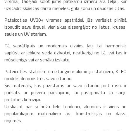
virsmai, tādējādi solot jums patīkamu izmēru āra telpu, kur
uzstādīt skaistas dārza mēbeles, grila zonu un daudzas citas.
Pateicoties UV30+ virsmas apstrādei, jūs varēsiet pilnībā
izbaudīt savu ārpusi, vienlaikus aizsargājot no lietus, krusas,
saules un UV stariem.
Tā saprātīgais un modernais dizains ļauj tai harmoniski
saplūst ar jebkura veida dzīvotni, neatkarīgi no tā, vai tas ir
mūsdienīgs vai ar senāku izskatu.
Pateicoties stabiliem un izturīgiem alumīnija statņiem, KLEO
modelis demonstrēs savu izturību.
Šis materiāls, kas pazīstams ar savu izturību pret rūsu, ir
pārklāts ar pulvera pārklājumu, lai pastiprinātu tā spēju
pretoties korozijai.
Uzskatot par šī brīža lielo tendenci, alumīnijs ir viens no
populārākajiem materiāliem āra konstrukcijās un dārza
nojumēs.