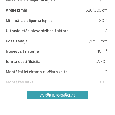
Ārējie izmēri
626*300 cm
Minimālais slīpuma leņķis
80 °
Ultravioletās aizsardzības faktors
Jā
Post sadaļa
70x35 mm
Nosegta teritorija
18 m²
Jumta specifikācija
UV30+
Montāžai ieteicamo cilvēku skaits
2
Montāžas laiks
10 H
VAIRĀK INFORMĀCIJAS