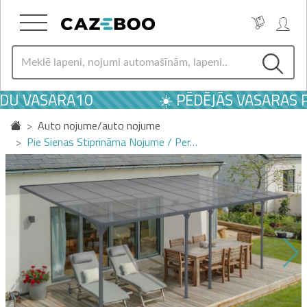
DU VASARA10
☀️ PĒDĒJĀS VASARAS PI
Auto nojume/auto nojume
Pie Sienas Stiprināma Nojume / Per…