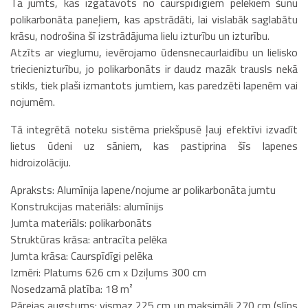
Tā jumts, kas izgatavots no caurspīdīgiem pelēkiem šūnu
polikarbonāta paneļiem, kas apstrādāti, lai vislabāk saglabātu
krāsu, nodrošina šī izstrādājuma lielu izturību un izturību.
Atzīts ar vieglumu, ievērojamo ūdensnecaurlaidību un lielisko
triecienizturību, jo polikarbonāts ir daudz mazāk trausls nekā
stikls, tiek plaši izmantots jumtiem, kas paredzēti lapenēm vai
nojumēm.
Tā integrētā noteku sistēma priekšpusē ļauj efektīvi izvadīt
lietus ūdeni uz sāniem, kas pastiprina šīs lapenes
hidroizolāciju.
Apraksts: Alumīnija lapene/nojume ar polikarbonāta jumtu
Konstrukcijas materiāls: alumīnijs
Jumta materiāls: polikarbonāts
Struktūras krāsa: antracīta pelēka
Jumta krāsa: Caurspīdīgi pelēka
Izmēri: Platums 626 cm x Dziļums 300 cm
Nosedzamā platība: 18 m²
Pārejas augstums: vismaz 225 cm un maksimāli 270 cm (slīps