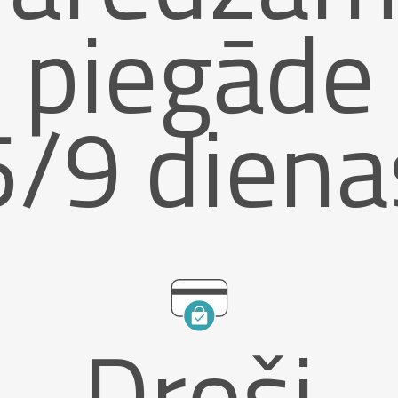
piegāde
5/9 diena
Droši