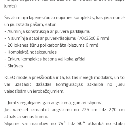
jumts)
Šis alumīnija lapenes/auto nojumes komplekts, kas jāsamontē
un jāuzstāda pašam, satur:
- Alumīnija konstrukcija ar pulvera pārklājumu
- 4 alumīnija stabi ar pulverkrāsojumu (70x35x0,8 mm)
- 20 loksnes šūnu polikarbonāta (biezums 6 mm)
- Komplektā notekcaurules
- Enkuru komplekts betona vai koka grīdai
- Skrūves
KLEO modeļa priekšrocība ir tā, ka tas ir viegli modulārs, un to
var uzstādīt dažādās konfigurācijās atkarībā no jūsu
vajadzībām un ierobežojumiem.
- Jumts regulējams gan augstumā, gan arī slīpumā.
Jūs varēsiet izmantot augstumu no 225 cm līdz 270 cm
atbalsta sienas līmenī.
Slīpums var mainīties no 74° līdz 80° atkarībā no stabu