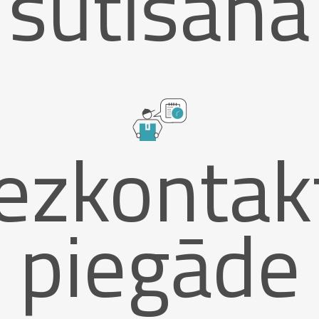
sūtīšana
ezkontak
piegāde