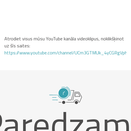
Atrodiet visus mūsu YouTube kanāla videoklipus, noklikšķinot
uz šīs saites:
https://www.youtube.com/channel/UCm3GTMUk_4yCGRgVphi
Paredzam