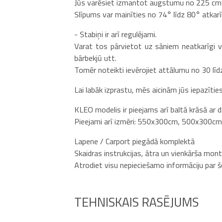
Jūs varēsiet izmantot augstumu no 225 cm l
Slīpums var mainīties no 74° līdz 80° atka
- Stabiņi ir arī regulējami.
Varat tos pārvietot uz sāniem neatkarīgi v
bārbekjū utt.
Tomēr noteikti ievērojiet attālumu no 30 līd
Lai labāk izprastu, mēs aicinām jūs iepazīti
KLEO modelis ir pieejams arī baltā krāsā ar d
Pieejami arī izmēri: 550x300cm, 500x300
Lapene / Carport piegādā komplektā
Skaidras instrukcijas, ātra un vienkārša mon
Atrodiet visu nepieciešamo informāciju par 
TEHNISKAIS RASĒJUMS