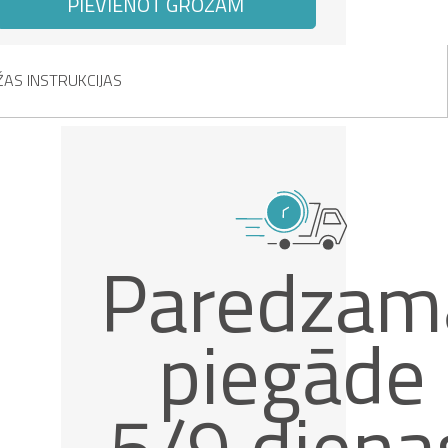
PIEVIENOT GROZAM
AS INSTRUKCIJAS
Paredzam
piegāde
5/9 diena