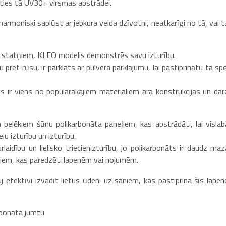
oties tā UV30+ virsmas apstrādei.
harmoniski saplūst ar jebkura veida dzīvotni, neatkarīgi no tā, vai t
ja statņiem, KLEO modelis demonstrēs savu izturību.
 pret rūsu, ir pārklāts ar pulvera pārklājumu, lai pastiprinātu tā sp
ijs ir viens no populārākajiem materiāliem āra konstrukcijās un dār
pelēkiem šūnu polikarbonāta paneļiem, kas apstrādāti, lai vislab
lu izturību un izturību.
aidību un lielisko triecienizturību, jo polikarbonāts ir daudz maz
mtiem, kas paredzēti lapenēm vai nojumēm.
 efektīvi izvadīt lietus ūdeni uz sāniem, kas pastiprina šīs lapen
rbonāta jumtu