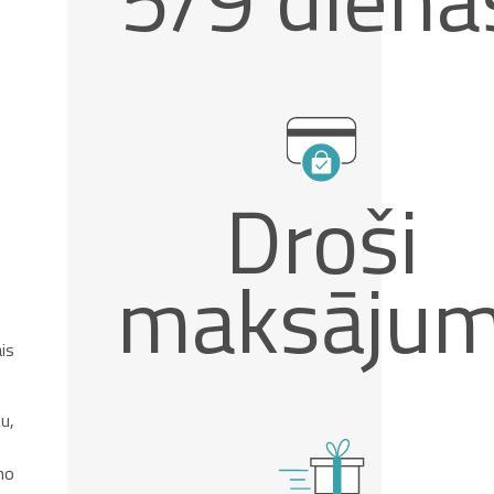
Droši
maksājum
is
u,
no