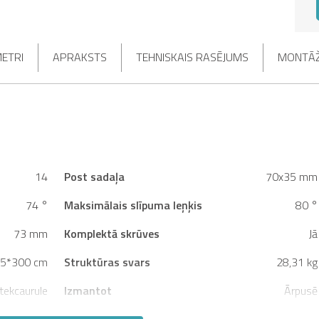
METRI
APRAKSTS
TEHNISKAIS RASĒJUMS
MONTĀŽ
14
Post sadaļa
70x35 mm
74 °
Maksimālais slīpuma leņķis
80 °
73 mm
Komplektā skrūves
Jā
5*300 cm
Struktūras svars
28,31 kg
tekcaurule
Izmantot
Ārpusē