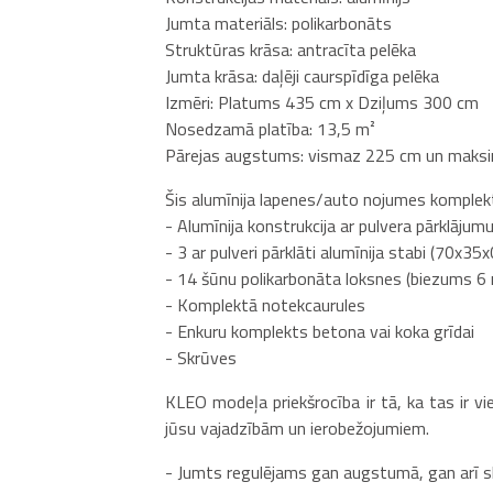
Jumta materiāls: polikarbonāts
Struktūras krāsa: antracīta pelēka
Jumta krāsa: daļēji caurspīdīga pelēka
Izmēri: Platums 435 cm x Dziļums 300 cm
Nosedzamā platība: 13,5 m²
Pārejas augstums: vismaz 225 cm un maksim
Šis alumīnija lapenes/auto nojumes komplek
- Alumīnija konstrukcija ar pulvera pārklājum
- 3 ar pulveri pārklāti alumīnija stabi (70x3
- 14 šūnu polikarbonāta loksnes (biezums 6
- Komplektā notekcaurules
- Enkuru komplekts betona vai koka grīdai
- Skrūves
KLEO modeļa priekšrocība ir tā, ka tas ir v
jūsu vajadzībām un ierobežojumiem.
- Jumts regulējams gan augstumā, gan arī s