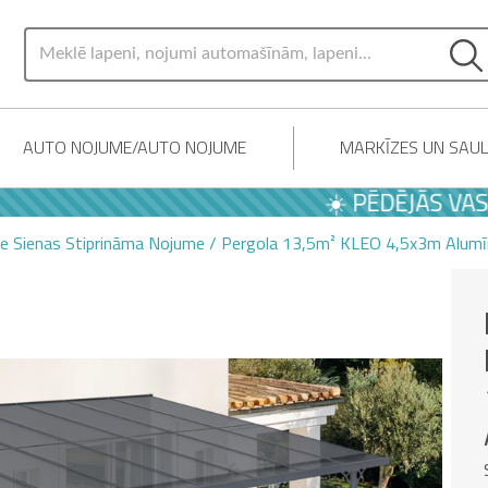
AUTO NOJUME/AUTO NOJUME
MARKĪZES UN SAU
☀️ PĒDĒJĀS VASARAS 
ie Sienas Stiprināma Nojume / Pergola 13,5m² KLEO 4,5x3m Alumīn