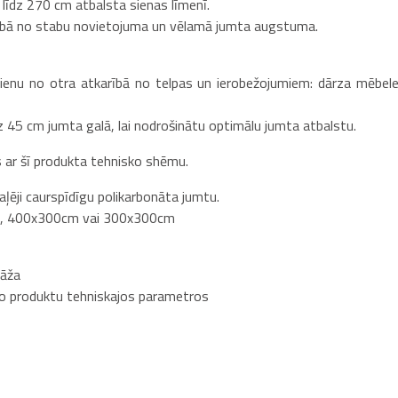
īdz 270 cm atbalsta sienas līmenī.
rībā no stabu novietojuma un vēlamā jumta augstuma.
ienu no otra atkarībā no telpas un ierobežojumiem: dārza mēbele
z 45 cm jumta galā, lai nodrošinātu optimālu jumta atbalstu.
es ar šī produkta tehnisko shēmu.
aļēji caurspīdīgu polikarbonāta jumtu.
cm, 400x300cm vai 300x300cm
tāža
šo produktu tehniskajos parametros