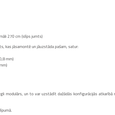
āli 270 cm (slīps jumts)
ts, kas jāsamontē un jāuzstāda pašam, satur:
u
5x0,8 mm)
 mm)
iegli modulārs, un to var uzstādīt dažādās konfigurācijās atkarībā 
līpumā.