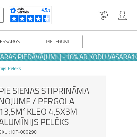
LESSARGS
PIEDERUMI
PIEDĀVĀJUMI | -10% AR KODU VASARA10
ijs Pelēks
PIE SIENAS STIPRINĀMA
NOJUME / PERGOLA
13,5M² KLEO 4,5X3M
ALUMĪNIJS PELĒKS
SKU : KIT-000290