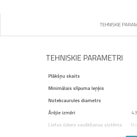
TEHNISKIE PARA
TEHNISKIE PARAMETRI
Plākšņu skaits
Minimālais slīpuma leņķis
Notekcaurules diametrs
Ārējie izmēri
43
Lietus ūdens savākšanas sistēma
No