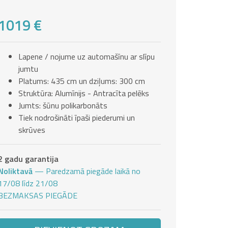
1019 €
Lapene / nojume uz automašīnu ar slīpu
jumtu
Platums: 435 cm un dziļums: 300 cm
Struktūra: Alumīnijs - Antracīta pelēks
Jumts: šūnu polikarbonāts
Tiek nodrošināti īpaši piederumi un
skrūves
2 gadu garantija
Noliktavā
— Paredzamā piegāde laikā no
17/08 līdz 21/08
BEZMAKSAS PIEGĀDE