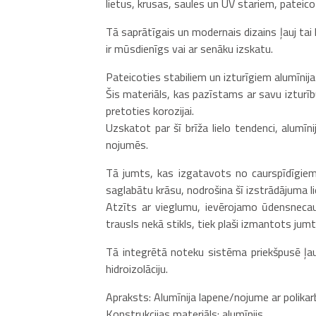
lietus, krusas, saules un UV stariem, pateic
Tā saprātīgais un modernais dizains ļauj tai 
ir mūsdienīgs vai ar senāku izskatu.
Pateicoties stabiliem un izturīgiem alumīni
Šis materiāls, kas pazīstams ar savu izturību
pretoties korozijai.
Uzskatot par šī brīža lielo tendenci, alumīn
nojumēs.
Tā jumts, kas izgatavots no caurspīdīgiem 
saglabātu krāsu, nodrošina šī izstrādājuma lie
Atzīts ar vieglumu, ievērojamo ūdensnecaurl
trausls nekā stikls, tiek plaši izmantots ju
Tā integrētā noteku sistēma priekšpusē ļauj
hidroizolāciju.
Apraksts: Alumīnija lapene/nojume ar polika
Konstrukcijas materiāls: alumīnijs