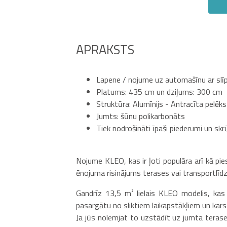
APRAKSTS
Lapene / nojume uz automašīnu ar slī
Platums: 435 cm un dziļums: 300 cm
Struktūra: Alumīnijs - Antracīta pelēks
Jumts: šūnu polikarbonāts
Tiek nodrošināti īpaši piederumi un sk
Nojume KLEO, kas ir ļoti populāra arī kā pies
ēnojuma risinājums terases vai transportlīdz
Gandrīz 13,5 m² lielais KLEO modelis, kas
pasargātu no sliktiem laikapstākļiem un kar
Ja jūs nolemjat to uzstādīt uz jumta terases