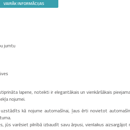
VAIRĀK INFORMĀCIJAS
pu jumtu
rūves
tiprināta lapene, noteikti ir elegantākais un vienkāršākais pieejama
ekļa nojumei.
 uzstādīts kā nojume automašīnai, ļaus ērti novietot automašīn
stuma.
, jūs varēsiet pilnībā izbaudīt savu ārpusi, vienlaikus aizsargājot 