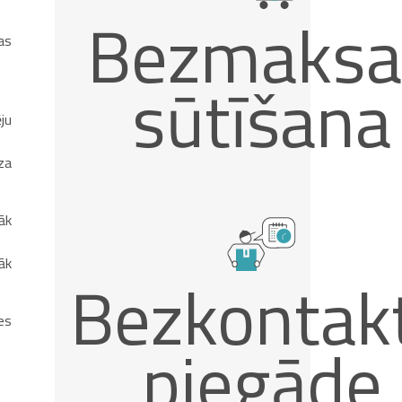
Bezmaksa
as
sūtīšana
ēju
za
āk
āk
Bezkontak
es
piegāde