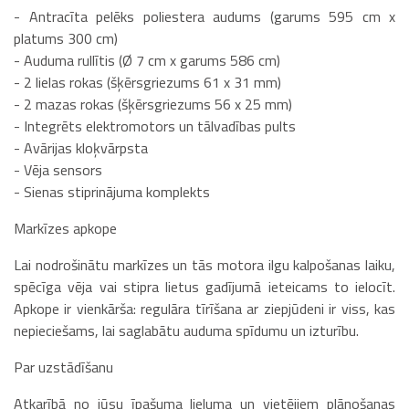
- Antracīta pelēks poliestera audums (garums 595 cm x
platums 300 cm)
- Auduma rullītis (Ø 7 cm x garums 586 cm)
- 2 lielas rokas (šķērsgriezums 61 x 31 mm)
- 2 mazas rokas (šķērsgriezums 56 x 25 mm)
- Integrēts elektromotors un tālvadības pults
- Avārijas kloķvārpsta
- Vēja sensors
- Sienas stiprinājuma komplekts
Markīzes apkope
Lai nodrošinātu markīzes un tās motora ilgu kalpošanas laiku,
spēcīga vēja vai stipra lietus gadījumā ieteicams to ielocīt.
Apkope ir vienkārša: regulāra tīrīšana ar ziepjūdeni ir viss, kas
nepieciešams, lai saglabātu auduma spīdumu un izturību.
Par uzstādīšanu
Atkarībā no jūsu īpašuma lieluma un vietējiem plānošanas