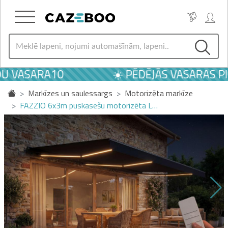
U VASARA10
☀️ PĒDĒJĀS VASARAS PIE
Markīzes un saulessargs
Motorizēta markīze
FAZZIO 6x3m puskasešu motorizēta L…