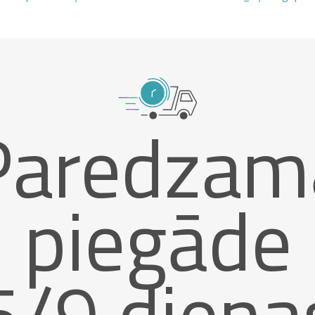
Paredzam
piegāde
5/9 diena