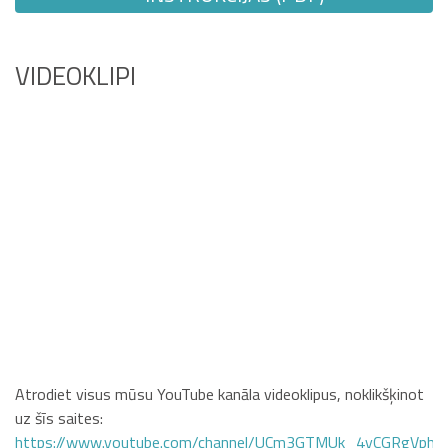
VIDEOKLIPI
Atrodiet visus mūsu YouTube kanāla videoklipus, noklikšķinot
uz šīs saites:
https://www.youtube.com/channel/UCm3GTMUk_4yCGRgVphi