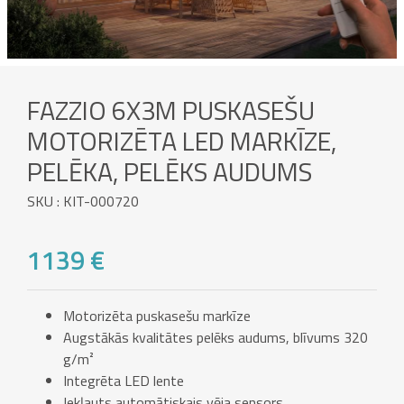
FAZZIO 6X3M PUSKASEŠU
MOTORIZĒTA LED MARKĪZE,
PELĒKA, PELĒKS AUDUMS
SKU : KIT-000720
1139 €
Motorizēta puskasešu markīze
Augstākās kvalitātes pelēks audums, blīvums 320
g/m²
Integrēta LED lente
Iekļauts automātiskais vēja sensors