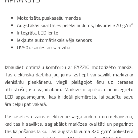
Motorizēta puskasešu markīze
Augstākās kvalitātes pelēks audums, blīvums 320 g/m²
Integrēta LED lente
Iekļauts automātiskais vēja sensors
UV50+ saules aizsardzība
Izbaudiet optimālu komfortu ar FAZZIO motorizēto markīzi.
Tās elektriskā darbība ļauj jums izstiept vai savilkt markīzi ar
vienkāršu pieskārienu, viegli pielāgojot ēnu uz terases
atbilstoši jūsu vajadzībām. Markīze ir aprīkota ar integrētu
LED apgaismojumu, kas ir ideāli piemērots, lai baudītu savu
āra telpu pat vakarā.
Puskasetes dizains efektīvi aizsargā audumu un mehānismu,
kad tas ir savilkts, saglabājot markīzes kvalitāti un pagarinot
tās kalpošanas laiku. Tās augsta blīvuma 320 g/m² poliestera