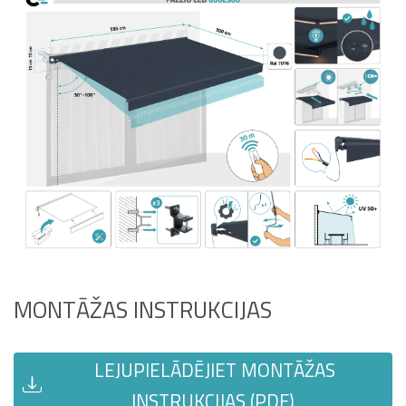
MONTĀŽAS INSTRUKCIJAS
LEJUPIELĀDĒJIET MONTĀŽAS
INSTRUKCIJAS (PDF)