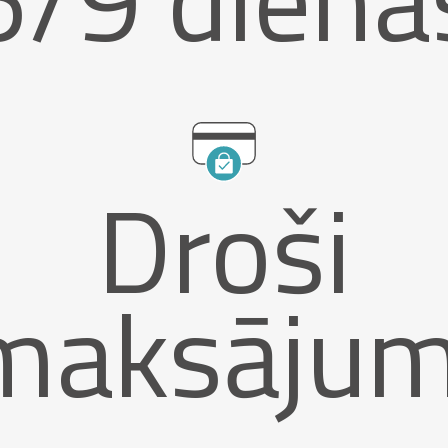
Droši
maksājum