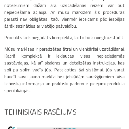
noteikumiem dažām āra uzstādīšanas reizēm var būt
nepieciešama atļauja. Ar mūsu markīzēm šīs procedūras
parasti nav obligātas, taču vienmēr ieteicams pēc iespējas
ātrāk sazināties ar vietējo pašvaldību.
Produkts tiek piegādāts komplektā, lai to būtu viegli uzstādīt
Mūsu markīzes ir paredzētas ātrai un vienkāršai uzstādīšanai.
Katrā komplektā ir iekļautas visas nepieciešamās
sastāvdaļas, kā arī skaidras un detalizētas instrukcijas, kas
soli pa solim vadīs jūs. Pateicoties šai sistēmai, jūs varat
baudīt savu jauno markīzi bez jebkādām sarežģījumiem. Visa
tehniskā informācija un praktiski padomi ir pieejami produkta
specifikācijās.
TEHNISKAIS RASĒJUMS