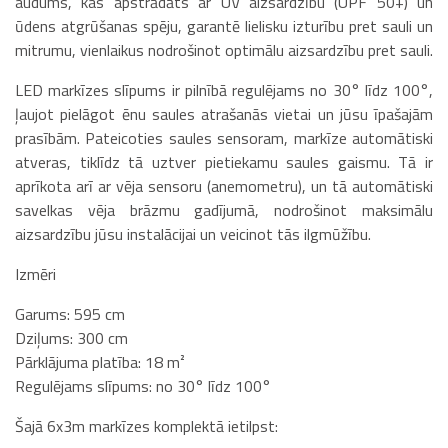
audums, kas apstrādāts ar UV aizsardzību (UPF 50+) un
ūdens atgrūšanas spēju, garantē lielisku izturību pret sauli un
mitrumu, vienlaikus nodrošinot optimālu aizsardzību pret sauli.
LED markīzes slīpums ir pilnībā regulējams no 30° līdz 100°,
ļaujot pielāgot ēnu saules atrašanās vietai un jūsu īpašajām
prasībām. Pateicoties saules sensoram, markīze automātiski
atveras, tiklīdz tā uztver pietiekamu saules gaismu. Tā ir
aprīkota arī ar vēja sensoru (anemometru), un tā automātiski
savelkas vēja brāzmu gadījumā, nodrošinot maksimālu
aizsardzību jūsu instalācijai un veicinot tās ilgmūžību.
Izmēri
Garums: 595 cm
Dziļums: 300 cm
Pārklājuma platība: 18 m²
Regulējams slīpums: no 30° līdz 100°
Šajā 6x3m markīzes komplektā ietilpst: