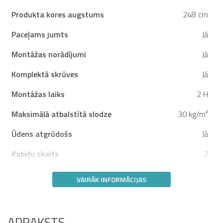
Produkta kores augstums
248 cm
Paceļams jumts
Jā
Montāžas norādījumi
Jā
Komplektā skrūves
Jā
Montāžas laiks
2 H
Maksimālā atbalstītā slodze
30 kg/m²
Ūdens atgrūdošs
Jā
Kabeļu skaits
2
VAIRĀK INFORMĀCIJAS
APRAKSTS