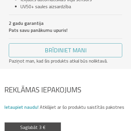
UV50+ saules aizsardzība
2 gadu garantija
Pats savu panākumu upuris!
BRĪDINIET MANI
Paziņot man, kad šis produkts atkal būs noliktavā.
REKLĀMAS IEPAKOJUMS
Ietaupiet naudu!
Atklājiet ar šo produktu saistītās pakotnes
Saglabāt 3 €