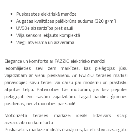
Puskasetes elektriskā markīze
Augstas kvalitātes pelēkbrūns audums (320 g/m²)
UV50+ aizsardzība pret sauli
Vēja sensors iekļauts komplektā
Viegli atverama un aizverama
Elegance un komforts ar FAZZIO elektrisko markīzi
Iedomājieties sevi zem markīzes, kas pielāgojas jūsu
vajadzībām ar vienu pieskārienu. Ar FAZZIO terases markīzi
pārveidojiet savu terasi vai dārzu par modernu un praktisku
atpūtas telpu. Pateicoties tās motoram, jūs bez piepūles
pielāgojat ēnu savām vajadzībām. Tagad baudiet ģimenes
pusdienas, neuztraucoties par sauli!
Motorizēta terases markīze: ideāls līdzsvars starp
aizsardzību un komfortu
Puskasetes markīze ir ideāls risinājums, lai efektīvi aizsargātu