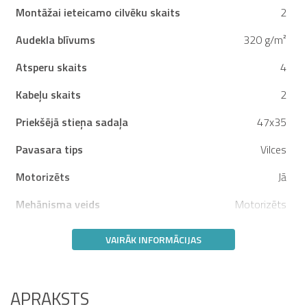
Montāžai ieteicamo cilvēku skaits
2
Audekla blīvums
320 g/m²
Atsperu skaits
4
Kabeļu skaits
2
Priekšējā stieņa sadaļa
47x35
Pavasara tips
Vilces
Motorizēts
Jā
Mehānisma veids
Motorizēts
VAIRĀK INFORMĀCIJAS
APRAKSTS