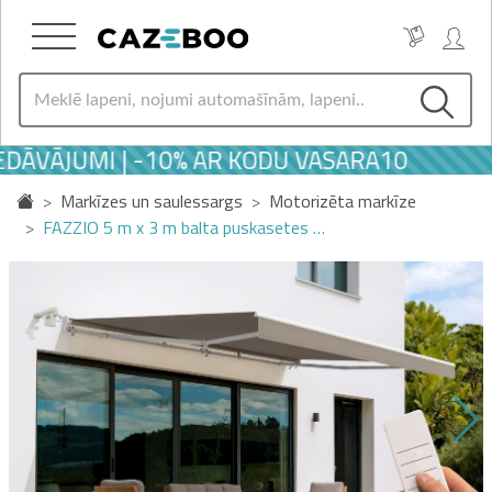
DĀVĀJUMI | -10% AR KODU VASARA10
Markīzes un saulessargs
Motorizēta markīze
FAZZIO 5 m x 3 m balta puskasetes …