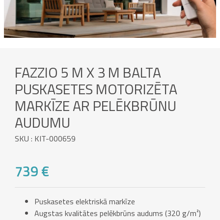
FAZZIO 5 M X 3 M BALTA
PUSKASETES MOTORIZĒTA
MARKĪZE AR PELĒKBRŪNU
AUDUMU
SKU : KIT-000659
739 €
Puskasetes elektriskā markīze
Augstas kvalitātes pelēkbrūns audums (320 g/m²)