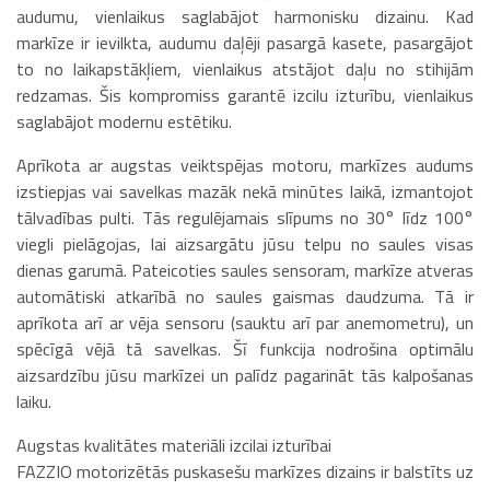
audumu, vienlaikus saglabājot harmonisku dizainu. Kad
markīze ir ievilkta, audumu daļēji pasargā kasete, pasargājot
to no laikapstākļiem, vienlaikus atstājot daļu no stihijām
redzamas. Šis kompromiss garantē izcilu izturību, vienlaikus
saglabājot modernu estētiku.
Aprīkota ar augstas veiktspējas motoru, markīzes audums
izstiepjas vai savelkas mazāk nekā minūtes laikā, izmantojot
tālvadības pulti. Tās regulējamais slīpums no 30° līdz 100°
viegli pielāgojas, lai aizsargātu jūsu telpu no saules visas
dienas garumā. Pateicoties saules sensoram, markīze atveras
automātiski atkarībā no saules gaismas daudzuma. Tā ir
aprīkota arī ar vēja sensoru (sauktu arī par anemometru), un
spēcīgā vējā tā savelkas. Šī funkcija nodrošina optimālu
aizsardzību jūsu markīzei un palīdz pagarināt tās kalpošanas
laiku.
Augstas kvalitātes materiāli izcilai izturībai
FAZZIO motorizētās puskasešu markīzes dizains ir balstīts uz