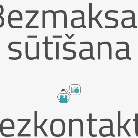
Bezmaksa
sūtīšana
ezkontak