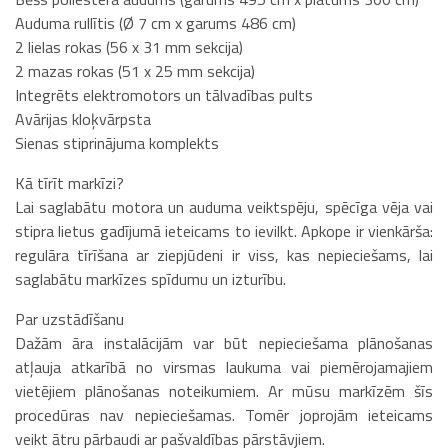
Auduma rullītis (Ø 7 cm x garums 486 cm)
2 lielas rokas (56 x 31 mm sekcija)
2 mazas rokas (51 x 25 mm sekcija)
Integrēts elektromotors un tālvadības pults
Avārijas kloķvārpsta
Sienas stiprinājuma komplekts
Kā tīrīt markīzi?
Lai saglabātu motora un auduma veiktspēju, spēcīga vēja vai
stipra lietus gadījumā ieteicams to ievilkt. Apkope ir vienkārša:
regulāra tīrīšana ar ziepjūdeni ir viss, kas nepieciešams, lai
saglabātu markīzes spīdumu un izturību.
Par uzstādīšanu
Dažām āra instalācijām var būt nepieciešama plānošanas
atļauja atkarībā no virsmas laukuma vai piemērojamajiem
vietējiem plānošanas noteikumiem. Ar mūsu markīzēm šīs
procedūras nav nepieciešamas. Tomēr joprojām ieteicams
veikt ātru pārbaudi ar pašvaldības pārstāvjiem.