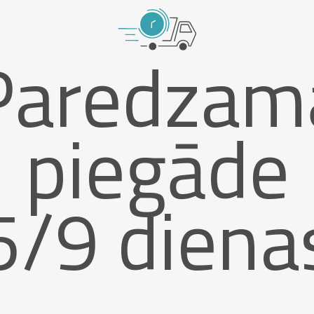
Paredzam
piegāde
5/9 diena