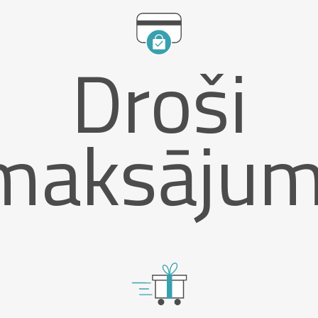
Droši
maksājum