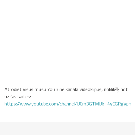
Atrodiet visus mūsu YouTube kanāla videoklipus, noklikšķinot
uz šīs saites:
https://www.youtube.com/channel/UCm3GTMUk_4yCGRgVphi