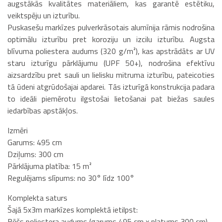
augstākās kvalitātes materiāliem, kas garantē estētiku,
veiktspēju un izturību.
Puskasešu markīzes pulverkrāsotais alumīnija rāmis nodrošina
optimālu izturību pret koroziju un izcilu izturību. Augsta
blīvuma poliestera audums (320 g/m²), kas apstrādāts ar UV
staru izturīgu pārklājumu (UPF 50+), nodrošina efektīvu
aizsardzību pret sauli un lielisku mitruma izturību, pateicoties
tā ūdeni atgrūdošajai apdarei. Tās izturīgā konstrukcija padara
to ideāli piemērotu ilgstošai lietošanai pat biežas saules
iedarbības apstākļos.
Izmēri
Garums: 495 cm
Dziļums: 300 cm
Pārklājuma platība: 15 m²
Regulējams slīpums: no 30° līdz 100°
Komplekta saturs
Šajā 5x3m markīzes komplektā ietilpst:
Bēšs poliestera audums (garums 495 cm x platums 300 cm)