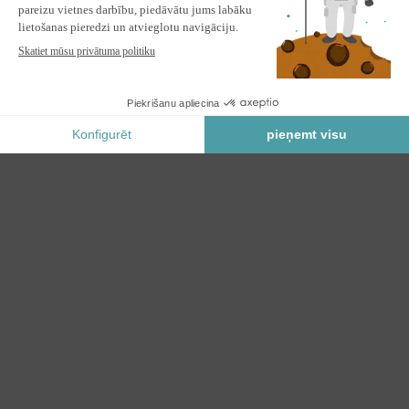
FAZZIO 4m x 3m balta motorizēta markīze ar bēšu audumu un
griestu stiprinājumu
PIEVIENOT GROZAM
Drošs Maksājums