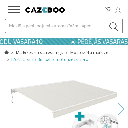
KODU VASARA10
☀️ PĒDĒJĀS VASARAS 
Markīzes un saulessargs
Motorizēta markīze
FAZZIO 4m x 3m balta motorizēta ma…