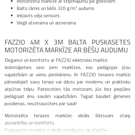
Motorizēta markīze ar stiprinājumu pie griestiem
Balts rāmis un bēšs 320 g/m² audums
Iekļauts vēja sensors
Viegli atverama un aizverama
FAZZIO 4M X 3M BALTA PUSKASETES
MOTORIZĒTA MARKĪZE AR BĒŠU AUDUMU
Elegance un komforts ar FAZZIO elektrisko markīzi
Iedomājieties sevi zem markīzes, kas pielāgojas jūsu
vajadzībām ar vienu pieskārienu. Ar FAZZIO terases markīzi
pārveidojiet savu terasi vai dārzu par modernu un praktisku
atpūtas telpu. Pateicoties tās motoram, jūs bez piepūles
pielāgojat ēnu savām vajadzībām. Tagad baudiet ģimenes
pusdienas, neuztraucoties par sauli!
Motorizēta terases markīze: ideāls līdzsvars starp
aizsardzību un komfortu
Puskasetes markīze ir ideāls risinājums, lai efektīvi …