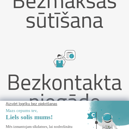
sūtīšana
Bezkontakta
piegāde