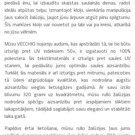
piedāvā ēnu, lai izbaudītu skaistas saulainās dienas, radot
ideālu atpūtas telpu. Izmantojot kloķi, vienkārša manipulācija
ļaus salocīt žalūziju, ļaujot jūsu ārpusei atgūt pilnu spilgtumu.
Šīs markīzes kloķi var novietot pa labi vai pa kreisi, atkarībā
no jūsu vēlmēm.
Mūsu VECCHIO nojumju audumi, kas apstrādāti tā, lai tie būtu
izturīgi pret UV indeksiem 50+, ir izgatavoti no 100%
poliestera: šis tekstilmateriāls ir izturīgs pret saules UV
stariem, lai piedāvātu jums optimālu saules aizsardzību.
Turklāt šis materiāls ir arī izturīgs pret mitrumu, pateicoties
tā ūdeni atgrūdošajai kvalitātei, kas nodrošina augstu
aizsardzību vieglas lietusgāzes gadījumā. Ar savu izcilo
blīvumu 320 grami uz kvadrātmetru, mūsu rullo žalūzijas
nodrošina spēcīgu aizsardzību pret iespējamiem sliktiem
laikapstākļiem, tādējādi saglabājot savu eleganci un stabilitāti
laika gaitā.
Papildus ērtai lietošanai, mūsu rullo žalūzijas ļaus jums