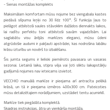
- Sienas montāžas komplekts
Maksimālam komfortam mūsu nojume bez viengabala kastes
piedāvā slīpuma leņķi no 30 līdz 100°. Šī funkcija ļaus to
pielāgot atbilstoši saules stāvoklim dažādos diennakts laikos,
lai radītu perfektu toni atbilstoši savām vajadzībām. Lai
saglabātu visu ārējās markīzes eleganci, mūsu ūdeni
atgrūdošie audumi ir pakļauti apstrādei, kas nodrošina labāku
krāsu izturību un novērš to izbalēšanu.
Šis jumta segums ir lieliski piemērots pavasara un vasaras
sezonai. Lietainā laika, stipra vēja vai ļoti sliktu laikapstākļu
gadījumā nojumes nav ieteicams izvietot.
VECCHIO manuālā markīze ir pieejama arī antracīta pelēkā
krāsā, un tā ir pieejama izmēros 400x300 cm. Pateicoties
mūsu detalizētajiem norādījumiem, uzstādiet tentu acumirklī.
Markīze tiek piegādāta komplektā.
Skaidras instrukcijas, ātra un vienkārša montāža.