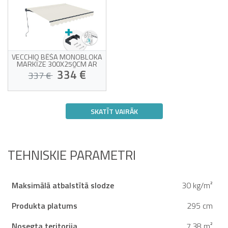
VECCHIO BĒŠA MONOBLOKA
MARKĪZE 300X250CM AR
GRIESTU STIPRINĀJUMU
334 €
337 €
Monobloka markīze ar
stiprinājumu pie
SKATĪT VAIRĀK
griestiem
Augstas kvalitātes bēšs
Paredzamā piegāde laikā no 17/08
audums 320g/m²
līdz 21/08
UV50+ aizsardzība pret
sauli
Viegli atverama un
TEHNISKIE PARAMETRI
aizverama
Maksimālā atbalstītā slodze
30 kg/m²
Produkta platums
295 cm
Nosegta teritorija
7.38 m²