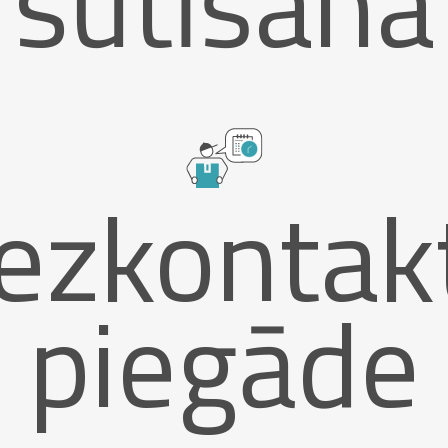
sūtīšana
ezkontak
piegāde