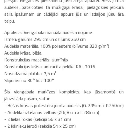
piešķirt elegances pieskārienu jūsu ārējai apdarei. Bēšs jumta
audekls, pateicoties tā mūžīgajai krāsai, pielāgosies jebkura
stila īpašumam un tādējādi apburs jūs un izdaiļos jūsu āra
telpu.
Apraksts: Viengabala manuāla audekla nojume
Izmēri: garums 295 cm un dziļums 250 cm
Audekla materiāls: 100% poliesters (blīvums 320 g/m²)
Audekla krāsa: bēša
Konstrukcijas materiāls: alumīnijs
Konstrukcijas krāsa: antracīta pelēka RAL 7016
Nosedzamā platība: 7,5 m²
Slīpums: no 30° līdz 100°
Šis viengabala markīzes komplekts, kas jāsamontē un
jāuzstāda pašam, satur:
- Bēšās krāsas poliestera jumta audekls (G. 295cm x P.250cm)
- Audekla uztīšanas veltnis (Ø 6,8 cm x L.286 cm)
- 2 lielas rokas (sekcija 56 x 31 cm)
- 2 kājnieku ieroči (sekcija 51 x 25 cm)