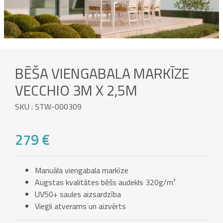
BĒŠA VIENGABALA MARKĪZE
VECCHIO 3M X 2,5M
SKU : STW-000309
279 €
Manuāla viengabala markīze
Augstas kvalitātes bēšs audekls 320g/m²
UV50+ saules aizsardzība
Viegli atverams un aizvērts