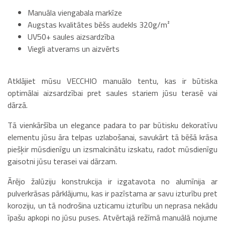
Manuāla viengabala markīze
Augstas kvalitātes bēšs audekls 320g/m²
UV50+ saules aizsardzība
Viegli atverams un aizvērts
Atklājiet mūsu VECCHIO manuālo tentu, kas ir būtiska
optimālai aizsardzībai pret saules stariem jūsu terasē vai
dārzā.
Tā vienkāršība un elegance padara to par būtisku dekoratīvu
elementu jūsu āra telpas uzlabošanai, savukārt tā bēšā krāsa
piešķir mūsdienīgu un izsmalcinātu izskatu, radot mūsdienīgu
gaisotni jūsu terasei vai dārzam.
Ārējo žalūziju konstrukcija ir izgatavota no alumīnija ar
pulverkrāsas pārklājumu, kas ir pazīstama ar savu izturību pret
koroziju, un tā nodrošina uzticamu izturību un neprasa nekādu
īpašu apkopi no jūsu puses. Atvērtajā režīmā manuālā nojume