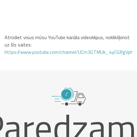
Atrodiet visus mūsu YouTube kanāla videoklipus, noklikšķinot
uz šīs saites:
https://www.youtube.com/channel/UCm3GTMUk_4yCGRgVphi
Paredzam