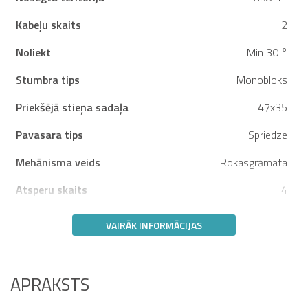
Kabeļu skaits
2
Noliekt
Min 30 °
Stumbra tips
Monobloks
Priekšējā stieņa sadaļa
47x35
Pavasara tips
Spriedze
Mehānisma veids
Rokasgrāmata
Atsperu skaits
4
VAIRĀK INFORMĀCIJAS
APRAKSTS