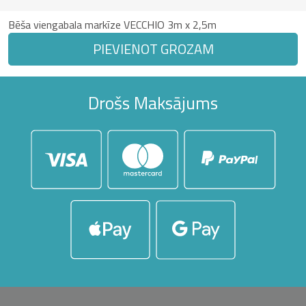
Bēša viengabala markīze VECCHIO 3m x 2,5m
PIEVIENOT GROZAM
Drošs Maksājums