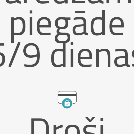
piegāde
5/9 diena
Droši