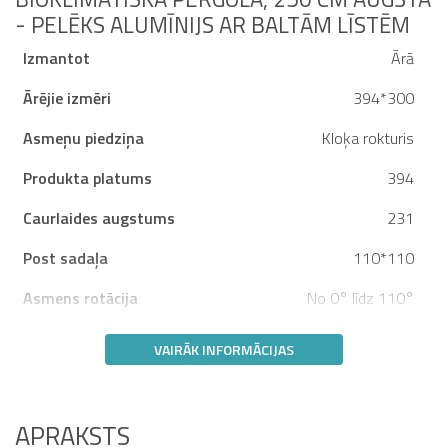
- PELĒKS ALUMĪNIJS AR BALTĀM LĪSTĒM
Izmantot
Ārā
Ārējie izmēri
394*300
Asmeņu piedziņa
Kloķa rokturis
Produkta platums
394
Caurlaides augstums
231
Post sadaļa
110*110
Asmens rotācija
No 0° līdz 110°
VAIRĀK INFORMĀCIJAS
APRAKSTS