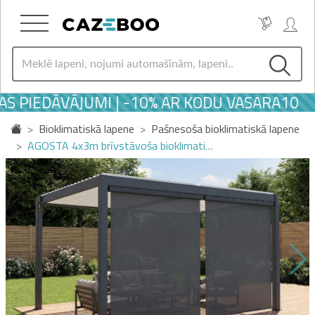
S PIEDĀVĀJUMI | -10% AR KODU VASARA10
Bioklimatiskā lapene
Pašnesoša bioklimatiskā lapene
AGOSTA 4x3m brīvstāvoša bioklimati…