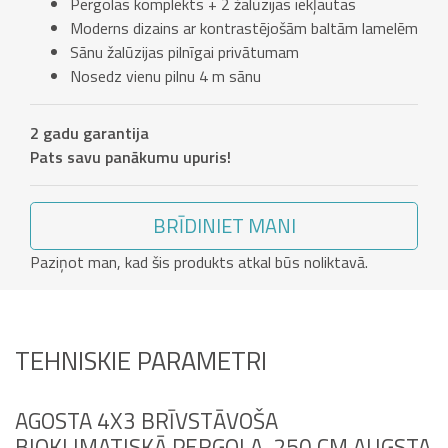
Pergolas komplekts + 2 žalūzijas iekļautas
Moderns dizains ar kontrastējošām baltām lamelēm
Sānu žalūzijas pilnīgai privātumam
Nosedz vienu pilnu 4 m sānu
2 gadu garantija
Pats savu panākumu upuris!
BRĪDINIET MANI
Paziņot man, kad šis produkts atkal būs noliktavā.
TEHNISKIE PARAMETRI
AGOSTA 4X3 BRĪVSTĀVOŠA
BIOKLIMATISKĀ PERGOLA, 250 CM AUGSTA