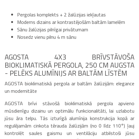
Pergolas komplekts + 2 žalūzijas iekļautas
Moderns dizains ar kontrastējošām baltām lamelēm
Sānu žalūzijas pilnīgai privātumam
Nosedz vienu pilnu 4 m sānu
AGOSTA 4X3 BRĪVSTĀVOŠA
BIOKLIMATISKĀ PERGOLA, 250 CM AUGSTA
- PELĒKS ALUMĪNIJS AR BALTĀM LĪSTĒM
AGOSTA bioklimatiskā pergola ar baltām žalūzijām: elegance
un modernitāte
AGOSTA brīvi stāvošā bioklimatiskā pergola apvieno
mūsdienīgu dizainu un optimālu funkcionalitāti, lai uzlabotu
jūsu āra telpu. Tās izturīgā alumīnija konstrukcija kopā ar
regulējamām cinkota tērauda žalūzijām (no 0 līdz 110°) ļauj
kontrolēt saules gaismu un ventilāciju atbilstoši jūsu