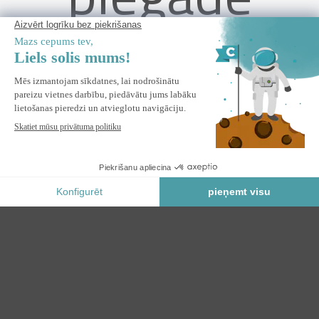
AGOSTA 4x3m brīvstāvoša bioklimatiskā pergola pelēkā
alumīnija krāsā ar baltām līstēm un izvelkamām žalūzijām 4m
pusē
BRĪDINIET MANI
Paziņot man, kad šis produkts atkal būs noliktavā.
Drošs Maksājums