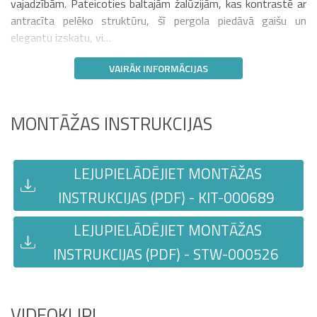
vajadzībām. Pateicoties baltajām žalūzijām, kas kontrastē ar
antracīta pelēko struktūru, šī pergola piedāvā gaišu un
elegantu izskatu, vi…
VAIRĀK INFORMĀCIJAS
MONTĀŽAS INSTRUKCIJAS
LEJUPIELĀDĒJIET MONTĀŽAS
INSTRUKCIJAS (PDF) - KIT-000689
LEJUPIELĀDĒJIET MONTĀŽAS
INSTRUKCIJAS (PDF) - STW-000526
VIDEOKLIPI