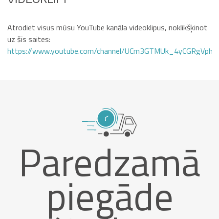
Atrodiet visus mūsu YouTube kanāla videoklipus, noklikšķinot
uz šīs saites:
https://www.youtube.com/channel/UCm3GTMUk_4yCGRgVphi
Paredzamā
piegāde