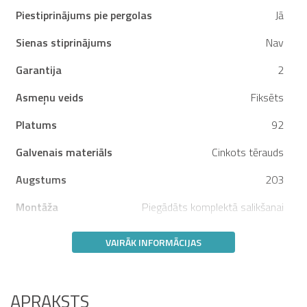
Piestiprinājums pie pergolas
Jā
Sienas stiprinājums
Nav
Garantija
2
Asmeņu veids
Fiksēts
Platums
92
Galvenais materiāls
Cinkots tērauds
Augstums
203
Montāža
Piegādāts komplektā salikšanai
VAIRĀK INFORMĀCIJAS
APRAKSTS