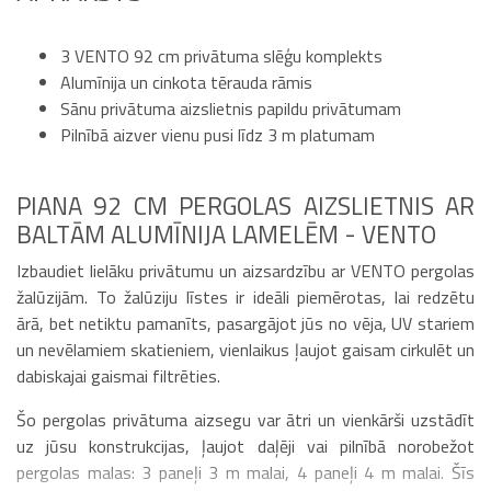
3 VENTO 92 cm privātuma slēģu komplekts
Alumīnija un cinkota tērauda rāmis
Sānu privātuma aizslietnis papildu privātumam
Pilnībā aizver vienu pusi līdz 3 m platumam
PIANA 92 CM PERGOLAS AIZSLIETNIS AR
BALTĀM ALUMĪNIJA LAMELĒM - VENTO
Izbaudiet lielāku privātumu un aizsardzību ar VENTO pergolas
žalūzijām. To žalūziju līstes ir ideāli piemērotas, lai redzētu
ārā, bet netiktu pamanīts, pasargājot jūs no vēja, UV stariem
un nevēlamiem skatieniem, vienlaikus ļaujot gaisam cirkulēt un
dabiskajai gaismai filtrēties.
Šo pergolas privātuma aizsegu var ātri un vienkārši uzstādīt
uz jūsu konstrukcijas, ļaujot daļēji vai pilnībā norobežot
pergolas malas: 3 paneļi 3 m malai, 4 paneļi 4 m malai. Šīs