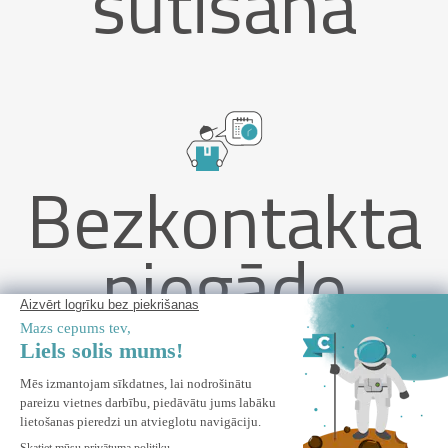
sūtīšana
Bezkontakta
piegāde
3 VENTO pergolas privātuma aizslietņu komplekts, 92 cm,
baltas alumīnija latas - PIANA bioklimatiskajai pergolai