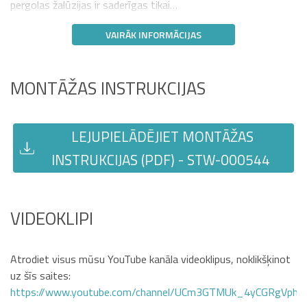
pergolas žalūzijas ir saderīgas tikai…
VAIRĀK INFORMĀCIJAS
MONTĀŽAS INSTRUKCIJAS
LEJUPIELĀDĒJIET MONTĀŽAS
INSTRUKCIJAS (PDF) - STW-000544
VIDEOKLIPI
Atrodiet visus mūsu YouTube kanāla videoklipus, noklikšķinot
uz šīs saites:
https://www.youtube.com/channel/UCm3GTMUk_4yCGRgVphi