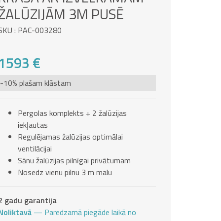
ŽALŪZIJĀM 3M PUSĒ
SKU : PAC-003280
1593 €
-10% plašam klāstam
Pergolas komplekts + 2 žalūzijas
iekļautas
Regulējamas žalūzijas optimālai
ventilācijai
Sānu žalūzijas pilnīgai privātumam
Nosedz vienu pilnu 3 m malu
2 gadu garantija
Noliktavā
— Paredzamā piegāde laikā no