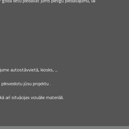
goda lietu piedāvāt jums pilnīgu piedāvājumu, lai
jume autostāvvietā, kiosks, ...
pilnveidotu jūsu projektu .
 arī situācijas vizuālie materiāli.