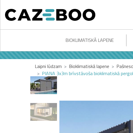
BIOKLIMATISKĀ LAPENE
Laipni lūdzam
Bioklimatiskā lapene
Pašneso
PIANA 3x3m brīvstāvoša bioklimatiskā pergol