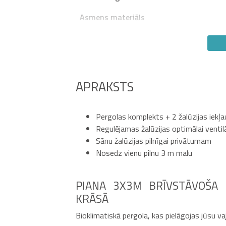
Asmens materiāls
APRAKSTS
Pergolas komplekts + 2 žalūzijas iekļ
Regulējamas žalūzijas optimālai ventilā
Sānu žalūzijas pilnīgai privātumam
Nosedz vienu pilnu 3 m malu
PIANA 3X3M BRĪVSTĀVOŠA 
KRĀSĀ
Bioklimatiskā pergola, kas pielāgojas jūsu v