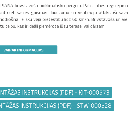
r PIANA brīvstāvošo bioklimatisko pergolu. Pateicoties regulējam
kontrolēt saules gaismas daudzumu un ventilāciju atbilstoši sav
nodrošina lielisku vēja pretestību līdz 60 km/h. Brīvstāvoša un vieg
 telpu, kas ir ideāli piemērota jūsu terasei vai dārzam.
VAIRĀK INFORMĀCIJAS
TĀŽAS INSTRUKCIJAS (PDF) - KIT-000573
TĀŽAS INSTRUKCIJAS (PDF) - STW-000528