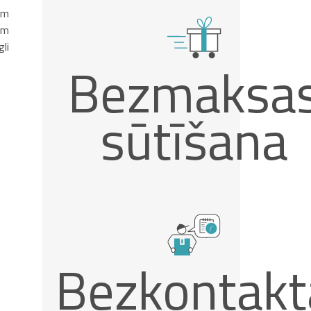
ām
ām
li
Bezmaksa
sūtīšana
Bezkontakt