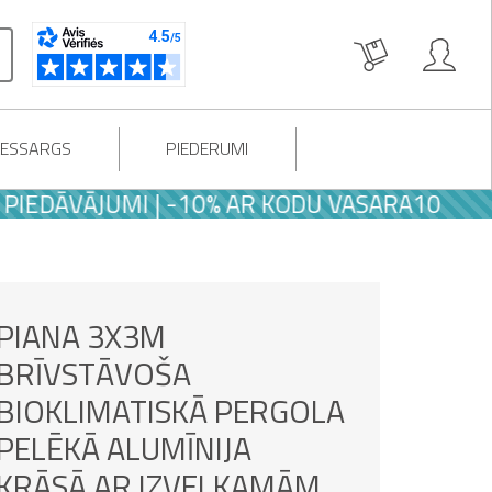
LESSARGS
PIEDERUMI
ĀVĀJUMI | -10% AR KODU VASARA10
PIANA 3X3M
BRĪVSTĀVOŠA
BIOKLIMATISKĀ PERGOLA
PELĒKĀ ALUMĪNIJA
KRĀSĀ AR IZVELKAMĀM