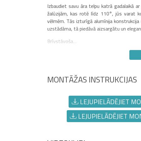
Izbaudiet savu āra telpu katrā gadalaikā a
žalūzijām, kas rotē līdz 110°, jūs varat 
vēlmēm. Tās izturīgā alumīnija konstrukcija 
uzstādāma, tā piedāvā aizsargātu un elegantu
Brīvstāvoša…
MONTĀŽAS INSTRUKCIJAS
LEJUPIELĀDĒJIET MON
LEJUPIELĀDĒJIET MON