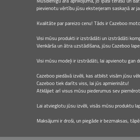
Mūsdienīgu āra aprīkojuma, jo īpaši terašu un dā
pievienotu vērtību jūsu eksterjeram saskaņā ar j
Kvalitāte par pareizo cenu! Tāds ir Cazeboo moto
Visi mūsu produkti ir izstrādāti un izstrādāti kom
Vienkārša un ātra uzstādīšana, jūsu Cazeboo lape
Visi mūsu modeļi ir izstrādāti, lai apvienotu gan d
Cazeboo piedāvā izvēli, kas atbilst visām jūsu vēl
Cazeboo tiek darīts viss, lai jūs apmierinātu!
Atklājiet arī visus mūsu piederumus sev piemērota
Lai atvieglotu jūsu izvēli, visās mūsu produktu lap
Maksājumi ir droši, un piegāde ir bezmaksas, tāpē