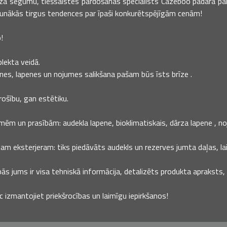
rza segumu, tiešsaistes pārdošanas speciālists Cazeboo padara par 
aunākās tirgus tendences par īpaši konkurētspējīgām cenām!
!
plekta veidā.
nes, lapenes un nojumes salikšana pašam būs īsts brīze .
rošību, gan estētiku.
mēm un prasībām: audekla lapene, bioklimatiskais, dārza lapene , no
m eksterjeram: tiks piedāvāts audekls un rezerves jumta daļas, lai 
ās jums ir visa tehniskā informācija, detalizēts produkta apraksts, kā
c izmantojiet priekšrocības un laimīgu iepirkšanos!