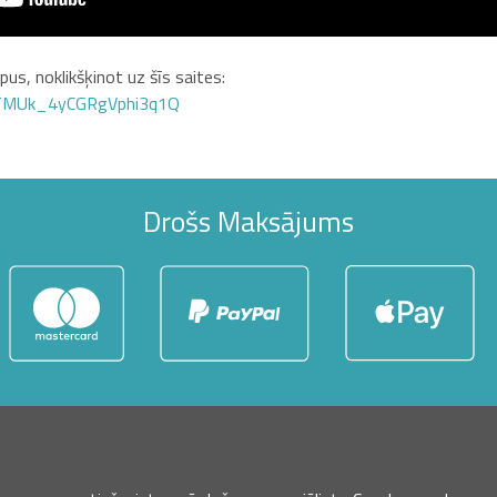
us, noklikšķinot uz šīs saites:
GTMUk_4yCGRgVphi3q1Q
Drošs Maksājums