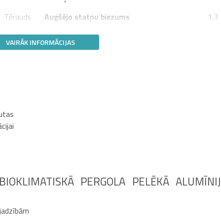
Tērauds
Augšējo statņu biezums
1.3
VAIRĀK INFORMĀCIJAS
autas
cijai
BIOKLIMATISKĀ PERGOLA PELĒKĀ ALUMĪNI
ajadzībām