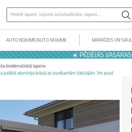
AUTO NOJUME/AUTO NOJUME
MARKĪZES UN SAU
☀️ PĒDĒJĀS VASARAS PIED
ša bioklimatiskā lapene
a pelēkā alumīnija krāsā ar izvelkamām žalūzijām 3m pusē