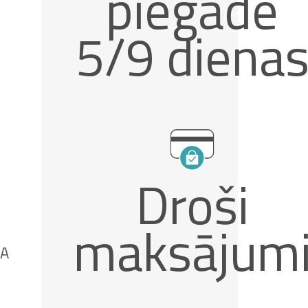
piegāde
5/9 diena
Droši
maksājum
JA