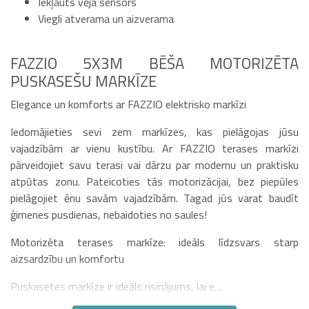
Iekļauts vēja sensors
Viegli atverama un aizverama
FAZZIO 5X3M BĒŠA MOTORIZĒTA
PUSKASEŠU MARKĪZE
Elegance un komforts ar FAZZIO elektrisko markīzi
Iedomājieties sevi zem markīzes, kas pielāgojas jūsu
vajadzībām ar vienu kustību. Ar FAZZIO terases markīzi
pārveidojiet savu terasi vai dārzu par modernu un praktisku
atpūtas zonu. Pateicoties tās motorizācijai, bez piepūles
pielāgojiet ēnu savām vajadzībām. Tagad jūs varat baudīt
ģimenes pusdienas, nebaidoties no saules!
Motorizēta terases markīze: ideāls līdzsvars starp
aizsardzību un komfortu
Puskasetes markīze ir ideāls risinājums, lai e…