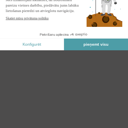
stiprinājumu pie griestiem
IEPRIEKŠPASŪTĪJUMS *
* Prioritārā rezervācija
Drošs Maksājums