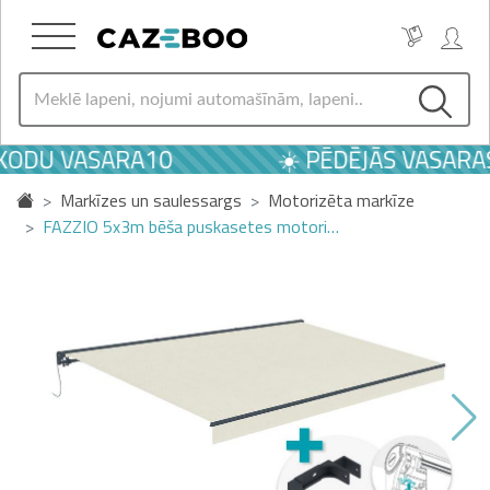
 KODU VASARA10
☀️ PĒDĒJĀS VASARAS
Markīzes un saulessargs
Motorizēta markīze
FAZZIO 5x3m bēša puskasetes motori…