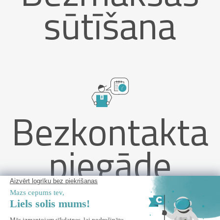
sūtīšana
Bezkontakta
piegāde
FAZZIO 5x3m bēša puskasetes motorizēta markīze ar