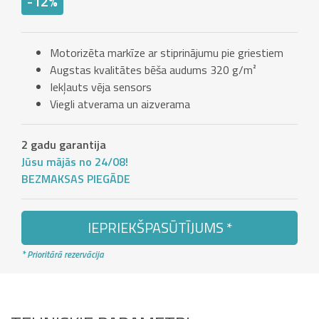
-12%
Motorizēta markīze ar stiprinājumu pie griestiem
Augstas kvalitātes bēša audums 320 g/m²
Iekļauts vēja sensors
Viegli atverama un aizverama
2 gadu garantija
Jūsu mājās no 24/08!
BEZMAKSAS PIEGĀDE
IEPRIEKŠPASŪTĪJUMS *
* Prioritārā rezervācija