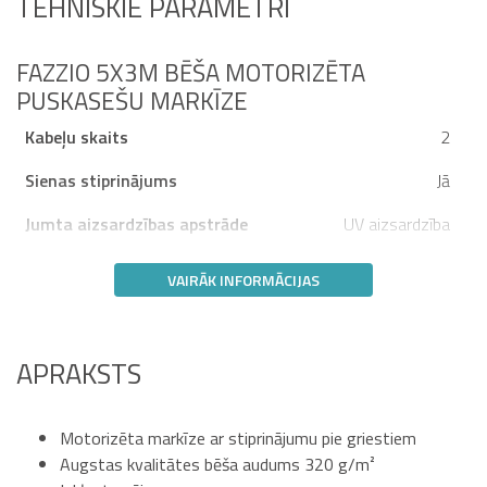
TEHNISKIE PARAMETRI
FAZZIO 5X3M BĒŠA MOTORIZĒTA
PUSKASEŠU MARKĪZE
Kabeļu skaits
2
Sienas stiprinājums
Jā
Jumta aizsardzības apstrāde
UV aizsardzība
VAIRĀK INFORMĀCIJAS
APRAKSTS
Motorizēta markīze ar stiprinājumu pie griestiem
Augstas kvalitātes bēša audums 320 g/m²